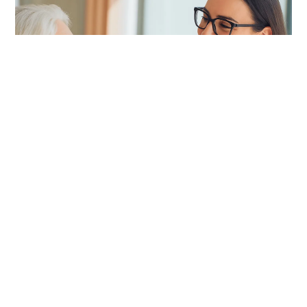
Centro de Infusões
Atendimento completo ao paciente com
doença imunomediada ou doenças raras
Saiba mais
Marcar Consulta
Marcar Exame