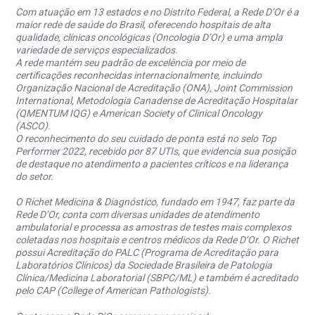
Com atuação em 13 estados e no Distrito Federal, a Rede D’Or é a
maior rede de saúde do Brasil, oferecendo hospitais de alta
qualidade, clínicas oncológicas (Oncologia D’Or) e uma ampla
variedade de serviços especializados.
A rede mantém seu padrão de excelência por meio de
certificações reconhecidas internacionalmente, incluindo
Organização Nacional de Acreditação (ONA), Joint Commission
International, Metodologia Canadense de Acreditação Hospitalar
(QMENTUM IQG) e American Society of Clinical Oncology
(ASCO).
O reconhecimento do seu cuidado de ponta está no selo Top
Performer 2022, recebido por 87 UTIs, que evidencia sua posição
de destaque no atendimento a pacientes críticos e na liderança
do setor.
O Richet Medicina & Diagnóstico, fundado em 1947, faz parte da
Rede D’Or, conta com diversas unidades de atendimento
ambulatorial e processa as amostras de testes mais complexos
coletadas nos hospitais e centros médicos da Rede D’Or. O Richet
possui Acreditação do PALC (Programa de Acreditação para
Laboratórios Clínicos) da Sociedade Brasileira de Patologia
Clínica/Medicina Laboratorial (SBPC/ML) e também é acreditado
pelo CAP (College of American Pathologists).