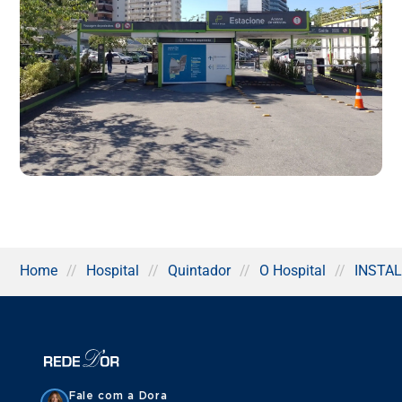
Home
//
Hospital
//
Quintador
//
O Hospital
//
INSTA
Fale com a Dora