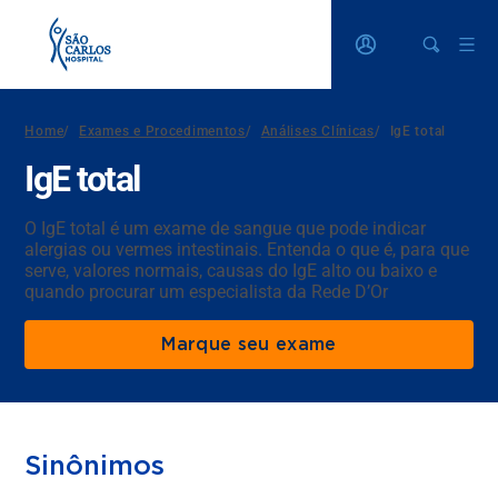
Home
/
Exames e Procedimentos
/
Análises Clínicas
/
IgE total
IgE total
O IgE total é um exame de sangue que pode indicar
alergias ou vermes intestinais. Entenda o que é, para que
serve, valores normais, causas do IgE alto ou baixo e
quando procurar um especialista da Rede D’Or
Marque seu exame
Sinônimos