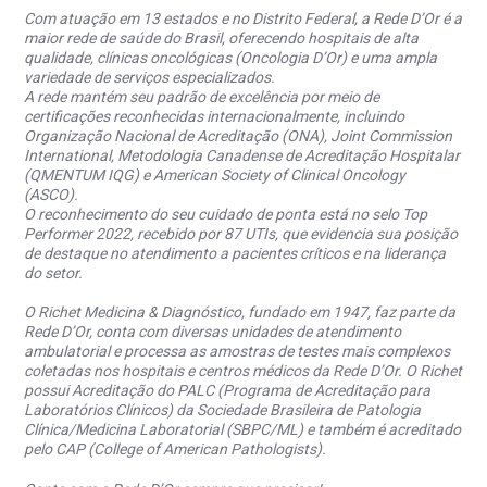
Com atuação em 13 estados e no Distrito Federal, a Rede D’Or é a
maior rede de saúde do Brasil, oferecendo hospitais de alta
qualidade, clínicas oncológicas (Oncologia D’Or) e uma ampla
variedade de serviços especializados.
A rede mantém seu padrão de excelência por meio de
certificações reconhecidas internacionalmente, incluindo
Organização Nacional de Acreditação (ONA), Joint Commission
International, Metodologia Canadense de Acreditação Hospitalar
(QMENTUM IQG) e American Society of Clinical Oncology
(ASCO).
O reconhecimento do seu cuidado de ponta está no selo Top
Performer 2022, recebido por 87 UTIs, que evidencia sua posição
de destaque no atendimento a pacientes críticos e na liderança
do setor.
O Richet Medicina & Diagnóstico, fundado em 1947, faz parte da
Rede D’Or, conta com diversas unidades de atendimento
ambulatorial e processa as amostras de testes mais complexos
coletadas nos hospitais e centros médicos da Rede D’Or. O Richet
possui Acreditação do PALC (Programa de Acreditação para
Laboratórios Clínicos) da Sociedade Brasileira de Patologia
Clínica/Medicina Laboratorial (SBPC/ML) e também é acreditado
pelo CAP (College of American Pathologists).