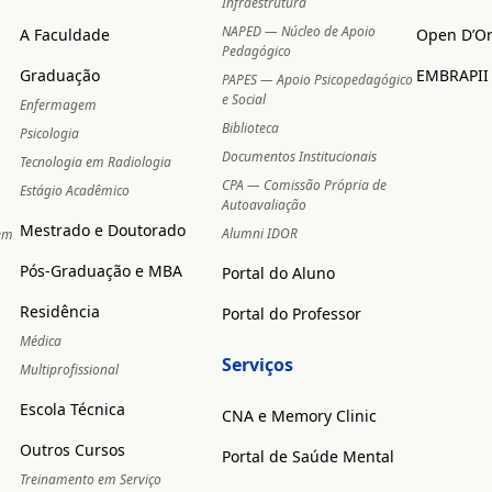
Infraestrutura
NAPED — Núcleo de Apoio
A Faculdade
Open D’O
Pedagógico
Graduação
EMBRAPII
PAPES — Apoio Psicopedagógico
e Social
Enfermagem
Biblioteca
Psicologia
Documentos Institucionais
Tecnologia em Radiologia
CPA — Comissão Própria de
Estágio Acadêmico
Autoavaliação
Mestrado e Doutorado
Alumni IDOR
 em
Pós-Graduação e MBA
Portal do Aluno
Residência
Portal do Professor
Médica
Serviços
Multiprofissional
Escola Técnica
CNA e Memory Clinic
Outros Cursos
Portal de Saúde Mental
Treinamento em Serviço