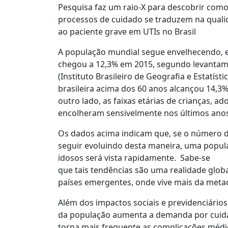
Pesquisa faz um raio-X para descobrir como
processos de cuidado se traduzem na quali
ao paciente grave em UTIs no Brasil
A população mundial segue envelhecendo, 
chegou a 12,3% em 2015, segundo levanta
(Instituto Brasileiro de Geografia e Estatísti
brasileira acima dos 60 anos alcançou 14,
outro lado, as faixas etárias de crianças, ad
encolheram sensivelmente nos últimos anos
Os dados acima indicam que, se o número de
seguir evoluindo desta maneira, uma popu
idosos será vista rapidamente. Sabe-se
que tais tendências são uma realidade glob
países emergentes, onde vive mais da meta
Além dos impactos sociais e previdenciário
da população aumenta a demanda por cuida
torna mais frequente as complicações médic