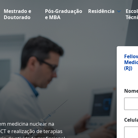
Mestrado e
Pós-Graduação
Residência
Esco
Doutorado
e MBA
Técn
Fello
Medic
(RJ)
Nom
Celul
 em medicina nuclear na
CT e realização de terapias