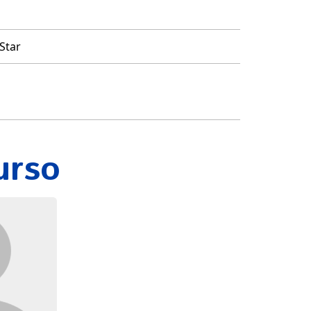
Star
urso