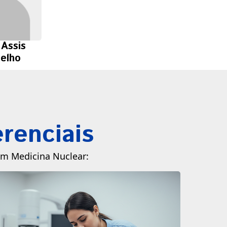
 Assis
oelho
renciais
 em Medicina Nuclear: