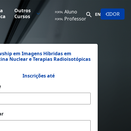
la
Outros
Aluno
PORTAL
IDOR
EN
ica
Cursos
Professor
PORTAL
wship em Imagens Híbridas em
ina Nuclear e Terapias Radioisotópicas
Inscrições até
e
ar