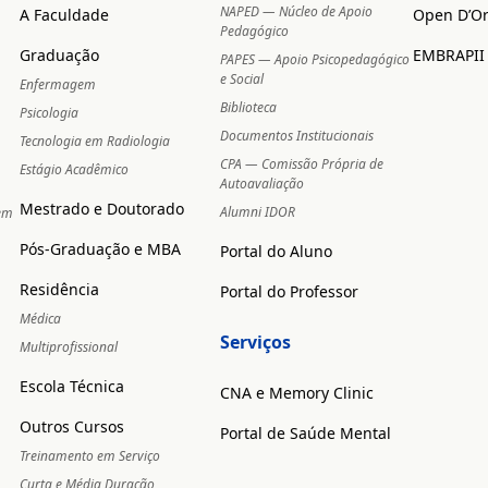
NAPED — Núcleo de Apoio
A Faculdade
Open D’O
Pedagógico
Graduação
EMBRAPII
PAPES — Apoio Psicopedagógico
e Social
Enfermagem
Biblioteca
Psicologia
Documentos Institucionais
Tecnologia em Radiologia
CPA — Comissão Própria de
Estágio Acadêmico
Autoavaliação
Mestrado e Doutorado
Alumni IDOR
 em
Pós-Graduação e MBA
Portal do Aluno
Residência
Portal do Professor
Médica
Serviços
Multiprofissional
Escola Técnica
CNA e Memory Clinic
Outros Cursos
Portal de Saúde Mental
Treinamento em Serviço
Curta e Média Duração