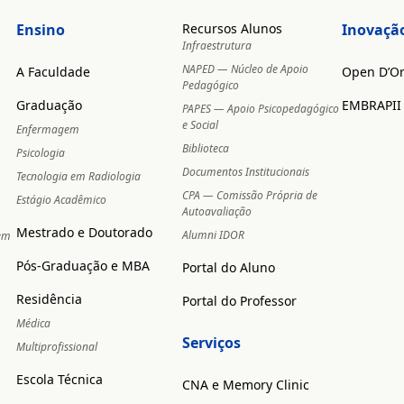
Ensino
Recursos Alunos
Inovaçã
Infraestrutura
NAPED — Núcleo de Apoio
A Faculdade
Open D’O
Pedagógico
Graduação
EMBRAPII
PAPES — Apoio Psicopedagógico
e Social
Enfermagem
Biblioteca
Psicologia
Documentos Institucionais
Tecnologia em Radiologia
CPA — Comissão Própria de
Estágio Acadêmico
Autoavaliação
Mestrado e Doutorado
Alumni IDOR
 em
Pós-Graduação e MBA
Portal do Aluno
Residência
Portal do Professor
Médica
Serviços
Multiprofissional
Escola Técnica
CNA e Memory Clinic