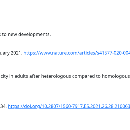
es to new developments.
ruary 2021.
https://www.nature.com/articles/s41577-020-00
icity in adults after heterologous compared to homologous
634.
https://doi.org/10.2807/1560-7917.ES.2021.26.28.21006