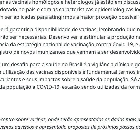
uemas vacinais homólogos e heterólogos já estão em discus
dotado no país e com as características epidemiológicas lo
m ser aplicadas para atingirmos a maior proteção possível”,
rá garantir a disponibilidade de vacinas, lembrando que 
rão ser necessárias. Desenvolver e estimular a produção n
ncia da estratégia nacional de vacinação contra Covid-19,
gistro de novos imunizantes que venham a ser desenvolvid
m desafio para a saúde no Brasil é a vigilância clínica e g
utilização das vacinas disponíveis é fundamental termos i
 variantes e seus impactos sobre a saúde da população. Só
a população a COVID-19, estarão sendo utilizadas da forma m
contro sobre vacinas, onde serão apresentados os dados mais a
eventos adversos e apresentado propostas de próximos passos pa