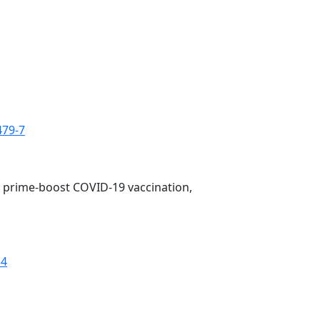
479-7
 prime-boost COVID-19 vaccination,
34