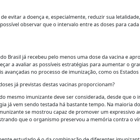
de evitar a doença e, especialmente, reduzir sua letalidad
possível observar que o intervalo entre as doses para cad
 Brasil já recebeu pelo menos uma dose da vacina e apro
çar a avaliar as possíveis estratégias para aumentar o g
s avançadas no processo de imunização, como os Estados 
oses já previstas destas vacinas proporcionam?
ço do mesmo imunizante deve ser considerada, desde que o 
atégia já vem sendo testada há bastante tempo. Na maioria 
munizante se mostrou capaz de promover um expressivo a
strando que o organismo preservou a memória contra o víru
te estudado é o da combinação de diferentes imunizantes