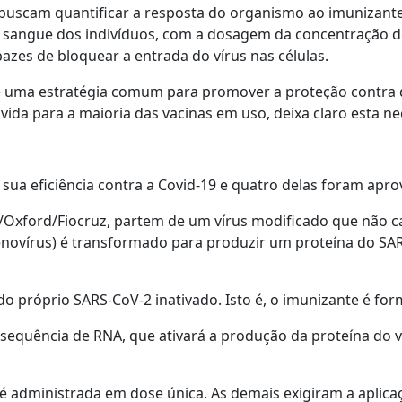
is buscam quantificar a resposta do organismo ao imunizant
do sangue dos indivíduos, com a dosagem da concentração de
azes de bloquear a entrada do vírus nas células.
é uma estratégia comum para promover a proteção contra 
ida para a maioria das vacinas em uso, deixa claro esta ne
sua eficiência contra a Covid-19 e quatro delas foram apro
ca/Oxford/Fiocruz, partem de um vírus modificado que não
adenovírus) é transformado para produzir um proteína do SA
do próprio SARS-CoV-2 inativado. Isto é, o imunizante é fo
 sequência de RNA, que ativará a produção da proteína do 
é administrada em dose única. As demais exigiram a aplica