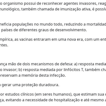
o organismo possui de reconhecer agentes invasores, reagi
imunológico, também chamada de imunização ativa, é possív
neficia populações no mundo todo, reduzindo a mortalidade
 países de diferentes graus de desenvolvimento.
mpírica, as vacinas entraram em uma nova era, com um en
ntes.
ança mão de dois mecanismos de defesa: a) resposta mediad
 invasor; b) resposta mediada por linfócitos T, também c
preservam a memória desta infecção.
ra gerar uma proteção duradoura.
 por estudos clínicos (em seres humanos), que estimam sua 
, evitando a necessidade de hospitalização e até mesmo a