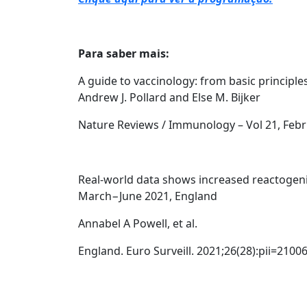
Para saber mais:
A guide to vaccinology: from basic principl
Andrew J. Pollard and Else M. Bijker
Nature Reviews / Immunology – Vol 21, Feb
Real-world data shows increased reactogen
March−June 2021, England
Annabel A Powell, et al.
England. Euro Surveill. 2021;26(28):pii=2100