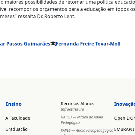
ejo maiores possibilidades de retomar uma política educaci
ossível recompor os orçamentos para a educação em todos o
 meses” ressalta Dr. Roberto Lent.
uar Passos Guimarães
Fernanda Freire Tovar-Moll
Ensino
Recursos Alunos
Inovaçã
Infraestrutura
NAPED — Núcleo de Apoio
A Faculdade
Open D’O
Pedagógico
Graduação
EMBRAPII
PAPES — Apoio Psicopedagógico