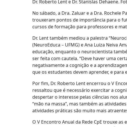
Dr. Roberto Lent e Dr. Stanislas Dehaene. F
No sábado, a Dra. Zaluar e a Dra. Rochele 
trouxeram pontos de importância para o fu
cursos de formação para professores e mater
Dr. Lent também mediou a palestra “Neuroc
(NeuroEduca – UFMG) e Ana Luiza Neiva Amar
educação, enquanto o neurocientista també
ser feita com cautela. “Deve haver uma cer
negativamente a cognição e a aprendizagem. 
que os estudantes devem aprender, e para 
Por fim, Dr. Roberto Lent encerrou o V Enc
ressaltou que é necessário exercitar a cog
despertar o interesse pelas ciências nos al
“mão na massa”, mas também as atividades em
atividades práticas são muito mais atraente
O V Encontro Anual da Rede CpE trouxe as 