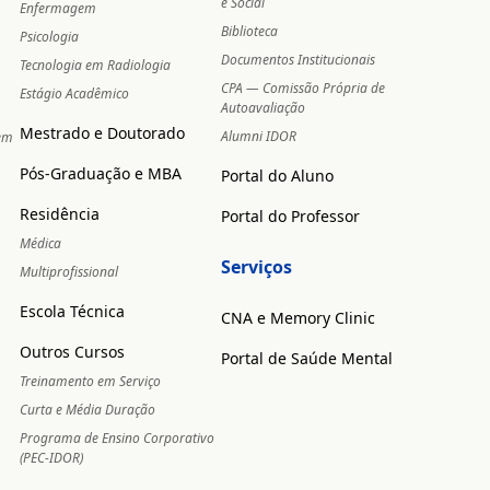
e Social
Enfermagem
Biblioteca
Psicologia
Documentos Institucionais
Tecnologia em Radiologia
CPA — Comissão Própria de
Estágio Acadêmico
Autoavaliação
Mestrado e Doutorado
Alumni IDOR
 em
Pós-Graduação e MBA
Portal do Aluno
Residência
Portal do Professor
Médica
Serviços
Multiprofissional
Escola Técnica
CNA e Memory Clinic
Outros Cursos
Portal de Saúde Mental
Treinamento em Serviço
Curta e Média Duração
Programa de Ensino Corporativo
(PEC-IDOR)