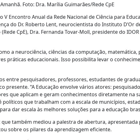
 Amanhã. Foto: Dra. Marília Guimarães/Rede CpE
u o V Encontro Anual da Rede Nacional de Ciência para Ed
nça do Dr. Roberto Lent, neurocientista do Instituto D’Or 
 (Rede CpE), Dra. Fernanda Tovar-Moll, presidente do IDOR 
omo a neurociência, ciências da computação, matemática, p
s práticas educacionais. Isso possibilita levar o conhecime
os entre pesquisadores, professores, estudantes de gradu
co presente. “A Educação envolve vários atores: pesquisa
sores que aplicam e geram conhecimentos diretamente na sa
até políticos que trabalham com a escala de municípios, est
s para dar escala às melhores soluções para a educação bra
t que também mediou a palestra de abertura, apresentada p
ou sobre os pilares da aprendizagem eficiente.