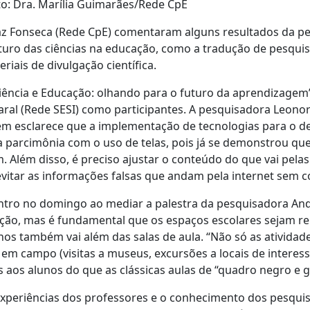
oto: Dra. Marília Guimarães/Rede CpE
Paz Fonseca (Rede CpE) comentaram alguns resultados da p
turo das ciências na educação, como a tradução de pesqu
iais de divulgação científica.
iência e Educação: olhando para o futuro da aprendizage
al (Rede SESI) como participantes. A pesquisadora Leonor
m esclarece que a implementação de tecnologias para o d
ta parcimônia com o uso de telas, pois já se demonstrou qu
Além disso, é preciso ajustar o conteúdo do que vai pelas 
evitar as informações falsas que andam pela internet sem 
ontro no domingo ao mediar a palestra da pesquisadora And
nição, mas é fundamental que os espaços escolares sejam 
unos também vai além das salas de aula. “Não só as ativida
 campo (visitas a museus, excursões a locais de interesse h
s aos alunos do que as clássicas aulas de “quadro negro e g
experiências dos professores e o conhecimento dos pesqui