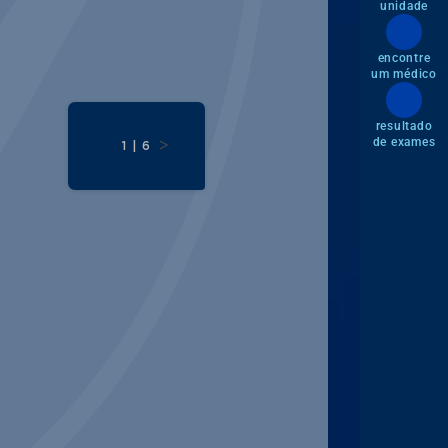
unidade
encontre
um médico
resultado
de exames
>
1 | 6