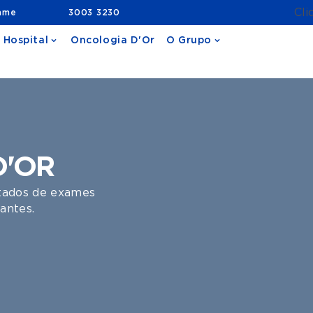
Cli
ame
3003 3230
 Hospital
Oncologia D'Or
O Grupo
D'OR
ltados de exames
antes.