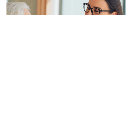
Centro de Infusões
Atendimento completo ao paciente com
doença imunomediada ou doenças raras
Saiba mais
Marcar Consulta
Marcar Exame