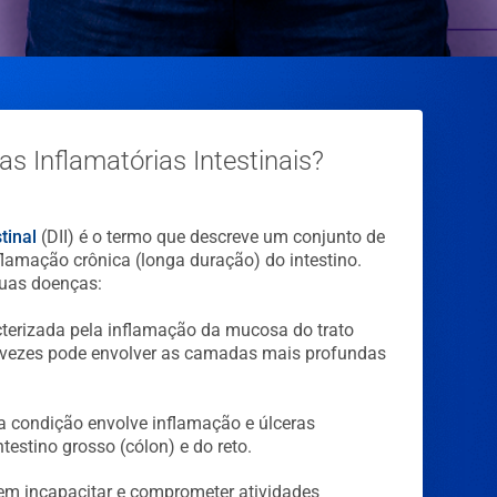
s Inflamatórias Intestinais?
tinal
(DII) é o termo que descreve um conjunto de
flamação crônica (longa duração) do intestino.
uas doenças:
terizada pela inflamação da mucosa do trato
s vezes pode envolver as camadas mais profundas
ta condição envolve inflamação e úlceras
ntestino grosso (cólon) e do reto.
em incapacitar e comprometer atividades