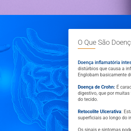
O Que São Doença
Doença inflamatória intes
distúrbios que causa a in
Englobam basicamente d
Doença de Crohn:
É carac
digestivo, que por muita
do tecido.
Retocolite Ulcerativa
: Es
superficiais ao longo do i
Os sinais e sintomas pod