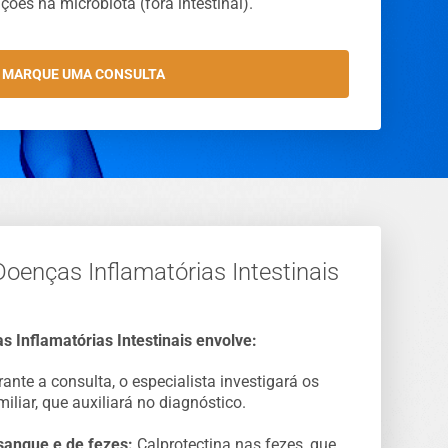
ções na microbiota (fora intestinal).
MARQUE UMA CONSULTA
oenças Inflamatórias Intestinais
s Inflamatórias Intestinais envolve:
ante a consulta, o especialista investigará os
miliar, que auxiliará no diagnóstico.
sangue e de fezes:
Calprotectina nas fezes, que