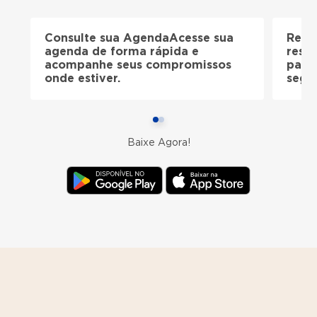
Consulte sua Agenda
Acesse sua
Resu
agenda de forma rápida e
resu
acompanhe seus compromissos
paci
onde estiver.
segu
Baixe Agora!