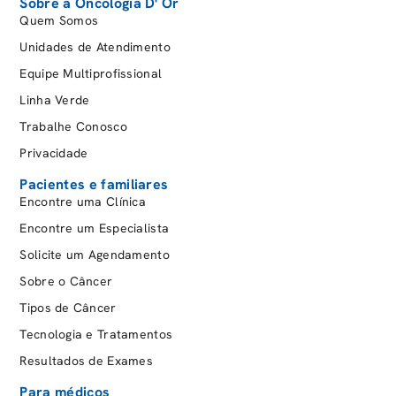
Sobre a Oncologia D' Or
Quem Somos
Postal Saúde
Unidades de Atendimento
Real Grandeza
Equipe Multiprofissional
Saúde BRB
Linha Verde
Saúde Caixa
Trabalhe Conosco
Saúde Sim
Privacidade
Seguradoras Internacionais
Pacientes e familiares
Seguros Unimed
Encontre uma Clínica
Serpro
Encontre um Especialista
STJ
Solicite um Agendamento
STM
Sobre o Câncer
SulAmérica
Tipos de Câncer
TRF
Tecnologia e Tratamentos
Unafisco Saúde
Resultados de Exames
Para médicos