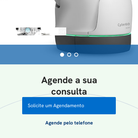
Cyberknife
Gamma Knife Icon
TomoTherapy
TrueBeam STx®
Versa HD
Agende a sua
consulta
Solicite um Agendamento
Agende pelo telefone