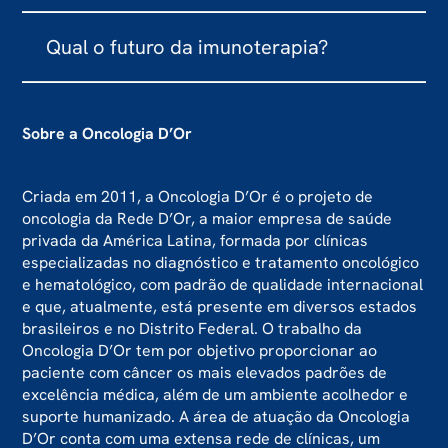
beneficiam do tratamento. Além disso, a
Os efeitos colaterais da imunoterapia variam de
imunoterapia pode levar mais tempo para
Qual o futuro da imunoterapia?
acordo com o tipo de tratamento e a saúde do
apresentar resultados do que outros tipos de
paciente. Alguns efeitos colaterais comuns
terapia, porém, quando efetivas apresentam um
A imunoterapia tem mostrado resultados
incluem fadiga, náusea, diarreia, perda de apetite
benefício prolongado.
promissores em muitos tipos de câncer e continua
Sobre a Oncologia D’Or
e reações alérgicas. Em casos mais graves, porém
a ser estudada em ensaios clínicos para
bastante raros, pode ocorrer inflamação de
determinar seu potencial em novas áreas
alguns órgãos, como pele, tireóide, pulmões,
Criada em 2011, a Oncologia D’Or é o projeto de
terapêuticas.
fígado ou intestinos. Por isso, é importante que os
oncologia da Rede D’Or, a maior empresa de saúde
pacientes sejam monitorados de perto durante
privada da América Latina, formada por clínicas
especializadas no diagnóstico e tratamento oncológico
todo o tratamento.
e hematológico, com padrão de qualidade internacional
e que, atualmente, está presente em diversos estados
brasileiros e no Distrito Federal. O trabalho da
Oncologia D’Or tem por objetivo proporcionar ao
paciente com câncer os mais elevados padrões de
excelência médica, além de um ambiente acolhedor e
suporte humanizado. A área de atuação da Oncologia
D’Or conta com uma extensa rede de clínicas, um