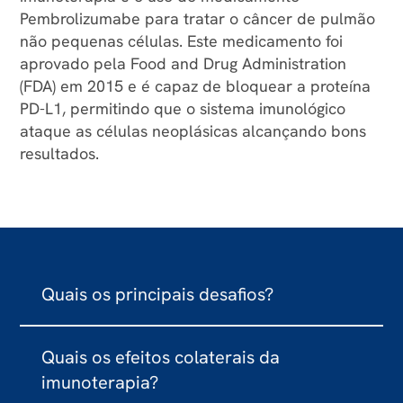
Pembrolizumabe para tratar o câncer de pulmão
não pequenas células. Este medicamento foi
aprovado pela Food and Drug Administration
(FDA) em 2015 e é capaz de bloquear a proteína
PD-L1, permitindo que o sistema imunológico
ataque as células neoplásicas alcançando bons
resultados.
Quais os principais desafios?
Apesar de ser um tratamento promissor, a
Quais os efeitos colaterais da
imunoterapia ainda possui alguns desafios. Um
imunoterapia?
deles é que nem todos os pacientes se