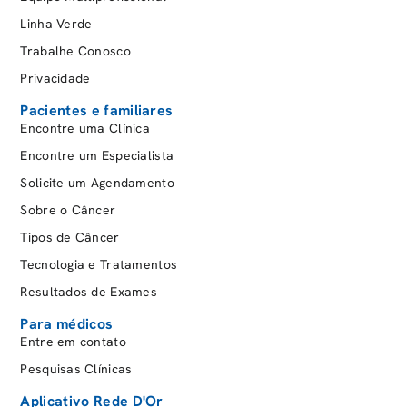
Mediservice
Linha Verde
Notre Dame Intermédica
Trabalhe Conosco
Nuclep
Privacidade
Omint
Pacientes e familiares
Porto Seguro
Encontre uma Clínica
Postal Saúde
Encontre um Especialista
Real Grandeza
Solicite um Agendamento
Saúde Caixa
Sobre o Câncer
Saúde Petrobrás
Tipos de Câncer
Seguradoras Internacionais
Tecnologia e Tratamentos
SulAmérica
Resultados de Exames
Unafisco Saúde
Para médicos
Unimed Nova Iguaçu
Entre em contato
Vale
Pesquisas Clínicas
World Assist.
Aplicativo Rede D'Or