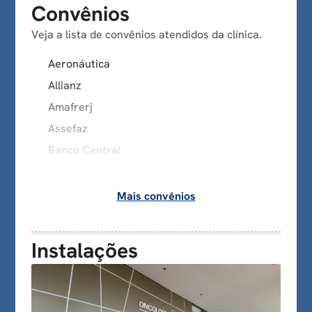
Convênios
Veja a lista de convênios atendidos da clínica.
Aeronáutica
Allianz
Amafrerj
Assefaz
Banco Central
Bradesco
Caberj
Mais convênios
Camarj
Camperj
Instalações
Capesesp
Care Plus
Cassi