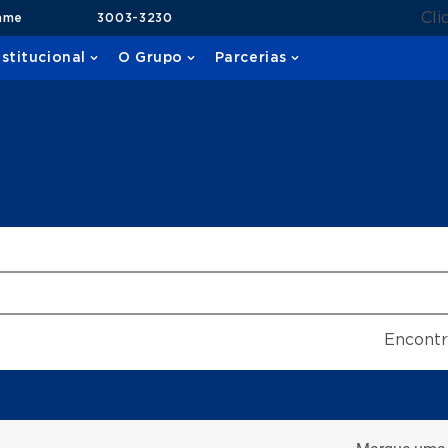
Cli
ame
3003-3230
nstitucional
O Grupo
Parcerias
Encontr