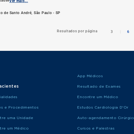
 Saúde
Ver mais...
lto de Santo André, São Paulo - SP
Resultados por página
3
|
6
App Médicos
acientes
Resultado de Exames
ialidades
Encontre um Médico
s e Procedimentos
Estudos Cardiologia D'Or
tre uma Unidade
Auto-agendamento Cirúrgic
tre um Médico
Cursos e Palestras