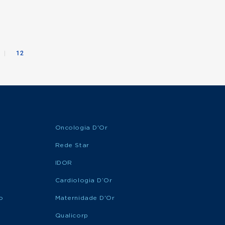
|
12
Oncologia D'Or
Rede Star
IDOR
Cardiologia D’Or
o
Maternidade D'Or
Qualicorp