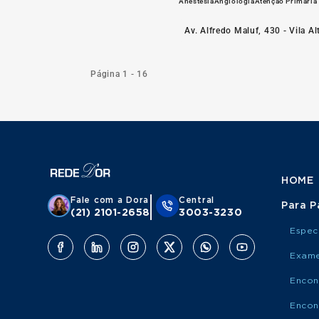
Anestesia
Angiologia
Atenção Primária
Av. Alfredo Maluf, 430 - Vila A
Página 1 - 16
HOME
Fale com a Dora
Central
Para P
(21) 2101-2658
3003-3230
Espec
Exame
Encon
Encon