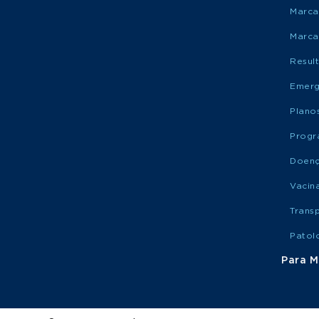
Marca
Marca
Resul
Emerg
Plano
Progr
Doen
Vacin
Trans
Patol
Para M