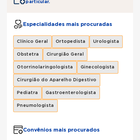
particular.
Especialidades mais procuradas
Clínico Geral
Ortopedista
Urologista
Obstetra
Cirurgião Geral
Otorrinolaringologista
Ginecologista
Cirurgião do Aparelho Digestivo
Pediatra
Gastroenterologista
Pneumologista
Convênios mais procurados