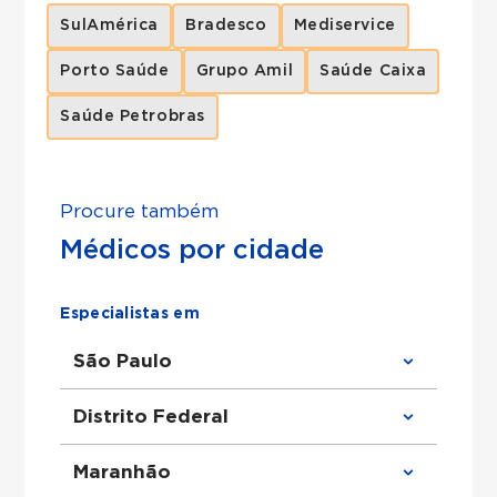
SulAmérica
Bradesco
Mediservice
Porto Saúde
Grupo Amil
Saúde Caixa
Saúde Petrobras
Procure também
Médicos por cidade
Especialistas em
São Paulo
Clínico Geral em São Paulo
Distrito Federal
Ortopedista em São Paulo
Urologista em São Paulo
Obstetra em São Paulo
Clínico Geral em Distrito Federal
Maranhão
Cirurgião Geral em São Paulo
Ortopedista em Distrito Federal