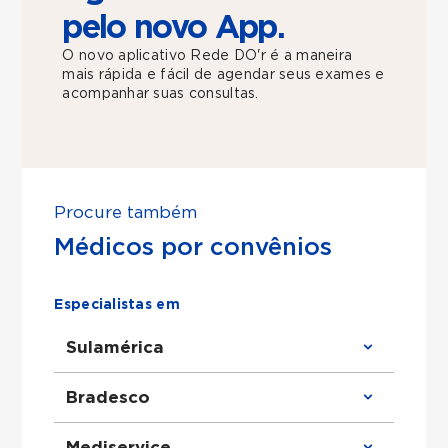
pelo novo App.
O novo aplicativo Rede DO'r é a maneira
mais rápida e fácil de agendar seus exames e
acompanhar suas consultas.
Procure também
Médicos por convênios
Especialistas em
Sulamérica
Clínico Geral atende Sulamérica
Bradesco
Ortopedista atende Sulamérica
Urologista atende Sulamérica
Obstetra atende Sulamérica
Clínico Geral atende Bradesco
Mediservice