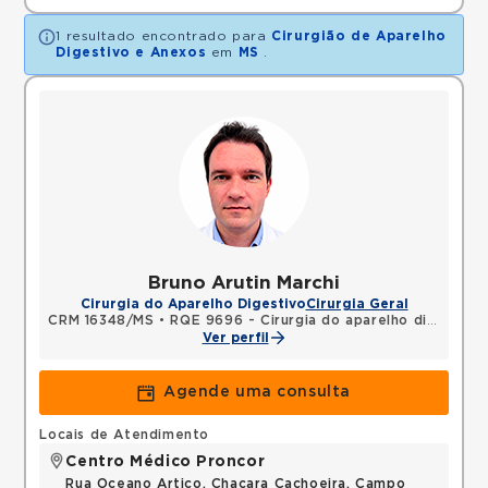
1 resultado encontrado para
Cirurgião de Aparelho
Digestivo e Anexos
em
MS
.
Bruno Arutin Marchi
Cirurgia do Aparelho Digestivo
Cirurgia Geral
CRM 16348/MS
•
RQE 9696 - Cirurgia do aparelho digestivo
Ver perfil
Agende uma consulta
Locais de Atendimento
Centro Médico Proncor
Rua Oceano Artico, Chacara Cachoeira, Campo