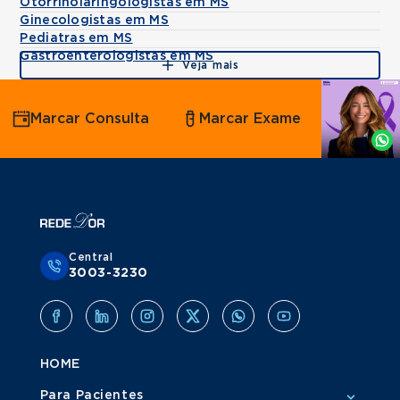
Otorrinolaringologistas em MS
Ginecologistas em MS
Pediatras em MS
Gastroenterologistas em MS
Veja mais
Agende
Marcar Consulta
Marcar Exame
por
Whatsapp
Central
3003-3230
HOME
Para Pacientes