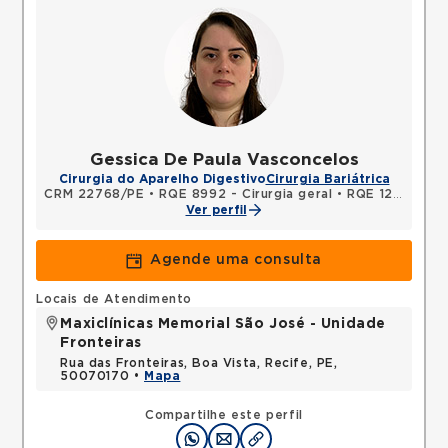
Gessica De Paula Vasconcelos
Cirurgia do Aparelho Digestivo
Cirurgia Bariátrica
CRM 22768/PE
•
RQE 8992 - Cirurgia geral
•
RQE 12344 - Cirurgia do aparelho digestivo
Ver perfil
Agende uma consulta
Locais de Atendimento
Maxiclínicas Memorial São José - Unidade
Fronteiras
Rua das Fronteiras, Boa Vista, Recife, PE,
50070170 •
Mapa
Compartilhe este perfil