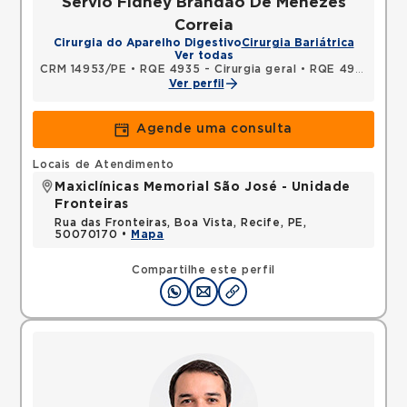
Servio Fidney Brandao De Menezes
Correia
Cirurgia do Aparelho Digestivo
Cirurgia Bariátrica
Ver todas
CRM 14953/PE
•
RQE 4935 - Cirurgia geral
•
RQE 4936 - Cirurgia do aparelho digestivo
Ver perfil
Agende uma consulta
Locais de Atendimento
Maxiclínicas Memorial São José - Unidade
Fronteiras
Rua das Fronteiras, Boa Vista, Recife, PE,
50070170 •
Mapa
Compartilhe este perfil