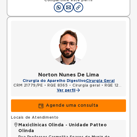
Compartilhe este perfil
Norton Nunes De Lima
Cirurgia do Aparelho Digestivo
Cirurgia Geral
CRM 21779/PE
•
RQE 8365 - Cirurgia geral
•
RQE 12577 - Cirurgia do aparelho digestivo
Ver perfil
Agende uma consulta
Locais de Atendimento
Maxiclínicas Olinda - Unidade Patteo
Olinda