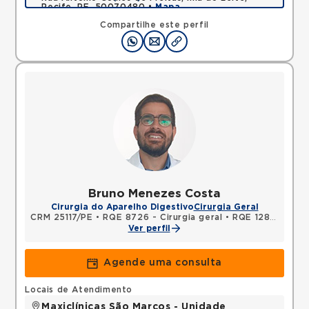
Recife, PE, 50070480 •
Mapa
Compartilhe este perfil
Bruno Menezes Costa
Cirurgia do Aparelho Digestivo
Cirurgia Geral
CRM 25117/PE
•
RQE 8726 - Cirurgia geral
•
RQE 12867 - Cirurgia do aparelho digestivo
Ver perfil
Agende uma consulta
Locais de Atendimento
Maxiclínicas São Marcos - Unidade