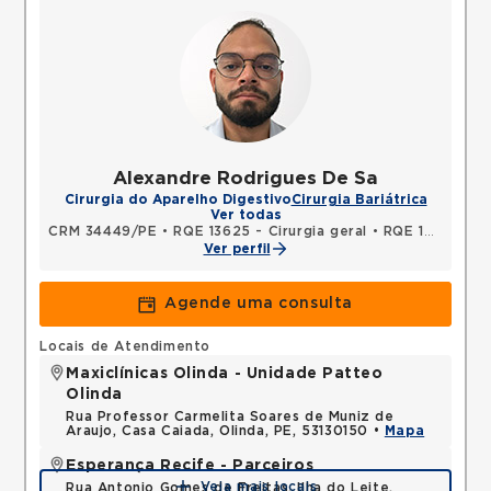
Alexandre Rodrigues De Sa
Cirurgia do Aparelho Digestivo
Cirurgia Bariátrica
Ver todas
CRM 34449/PE
•
RQE 13625 - Cirurgia geral
•
RQE 17529 - Cirurgia do aparelho digestivo
Ver perfil
Agende uma consulta
Locais de Atendimento
Maxiclínicas Olinda - Unidade Patteo
Olinda
Rua Professor Carmelita Soares de Muniz de
Araujo, Casa Caiada, Olinda, PE, 53130150 •
Mapa
Esperança Recife - Parceiros
Veja mais locais
Rua Antonio Gomes de Freitas, Ilha do Leite,