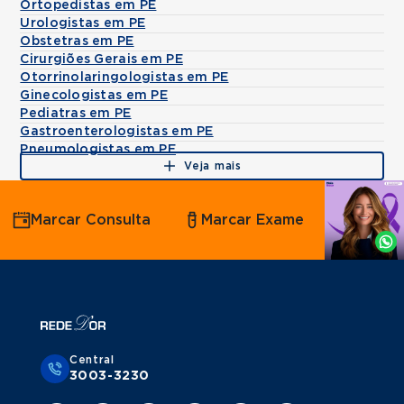
Ortopedistas em PE
Urologistas em PE
Obstetras em PE
Cirurgiões Gerais em PE
Otorrinolaringologistas em PE
Ginecologistas em PE
Pediatras em PE
Gastroenterologistas em PE
Pneumologistas em PE
Veja mais
Agende
Marcar Consulta
Marcar Exame
por
Whatsapp
Central
3003-3230