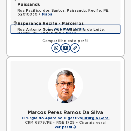
Paissandu
Rua Pacifico dos Santos, Paissandu, Recife, PE,
52010030 •
Mapa
Esperança Recife - Parceiros
Veja mais locais
Rua Antonio Gomes de Freitas, Ilha do Leite,
Recife, PE, 50070480 •
Mapa
Compartilhe este perfil
Marcos Peres Ramos Da Silva
Cirurgia do Aparelho Digestivo
Cirurgia Geral
CRM 6879/PE
•
RQE 1729 - Cirurgia geral
Ver perfil