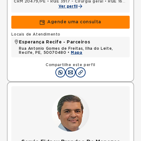
CRM 20479/PE
•
RQE 3917 - Cirurgia geral
•
RQE 16200 - Cirurgia do aparelho digestivo
Ver perfil
Agende uma consulta
Locais de Atendimento
Esperança Recife - Parceiros
Rua Antonio Gomes de Freitas, Ilha do Leite,
Recife, PE, 50070480 •
Mapa
Compartilhe este perfil