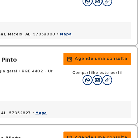
mas, Maceio, AL, 57038000 •
Mapa
Agende uma consulta
 Pinto
gia geral
•
RQE 4402 - Urologia
Compartilhe este perfil
, AL, 57052827 •
Mapa
Agende uma consulta