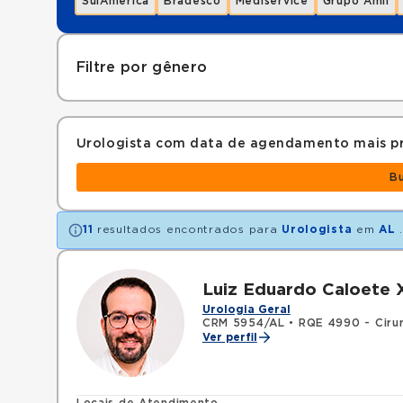
SulAmérica
Bradesco
Mediservice
Grupo Amil
Filtre por gênero
Urologista com data de agendamento mais p
B
11
resultados encontrados para
Urologista
em
AL
Luiz Eduardo Caloete 
Urologia Geral
CRM 5954/AL
•
RQE 4990 - Cirur
Ver perfil