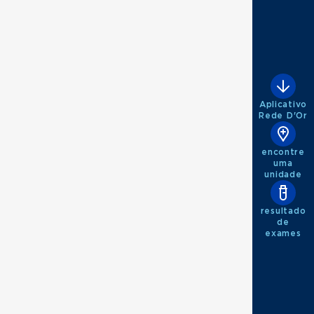
Aplicativo
Rede D'Or
encontre
uma
unidade
resultado
de
exames