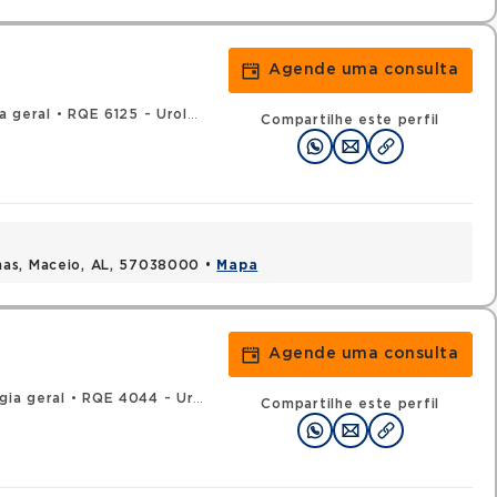
Agende uma consulta
a geral
•
RQE 6125 - Urologia
Compartilhe este perfil
mas, Maceio, AL, 57038000 •
Mapa
Agende uma consulta
gia geral
•
RQE 4044 - Urologia
Compartilhe este perfil