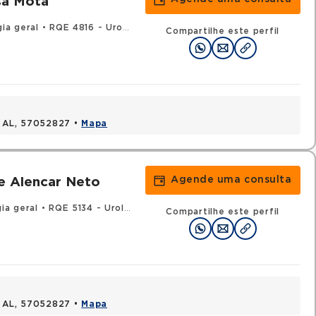
sa Mota
ia geral
•
RQE 4816 - Urologia
Compartilhe este perfil
, AL, 57052827 •
Mapa
Agende uma consulta
e Alencar Neto
ia geral
•
RQE 5134 - Urologia
Compartilhe este perfil
, AL, 57052827 •
Mapa