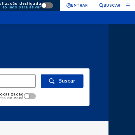
alização desligada
ENTRAR
BUSCAR
e ao lado para ativar
Buscar
localização
rto de você