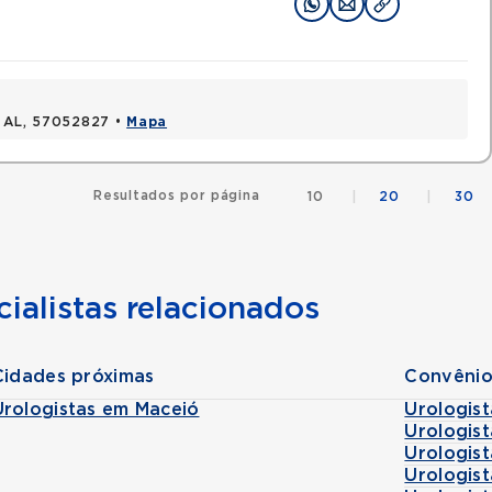
, AL, 57052827 •
Mapa
Resultados por página
10
|
20
|
30
ialistas relacionados
Cidades próximas
Convênio
Urologistas em Maceió
Urologis
Urologis
Urologis
Urologis