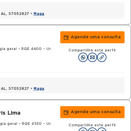
, AL, 57052827 •
Mapa
Agende uma consulta
gia geral
•
RQE 4400 - Urologia
Compartilhe este perfil
, AL, 57052827 •
Mapa
Agende uma consulta
is Lima
gia geral
•
RQE 4530 - Urologia
Compartilhe este perfil