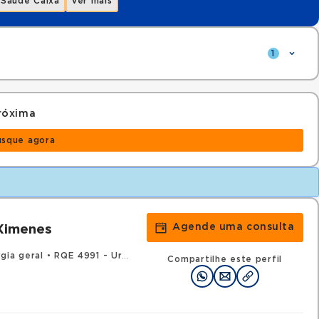
Saúde Caixa
Ver mais
1
róxima
usque agora
.
Agende uma consulta
Ximenes
gia geral
•
RQE 4991 - Urologia
Compartilhe este perfil