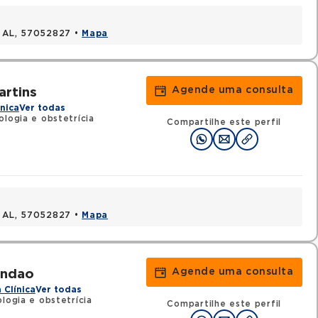
, AL, 57052827 •
Mapa
Agende uma consulta
artins
ínica
Ver todas
ologia e obstetrícia
Compartilhe este perfil
, AL, 57052827 •
Mapa
Agende uma consulta
andao
 Clínica
Ver todas
logia e obstetrícia
Compartilhe este perfil