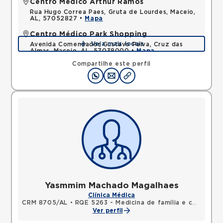
Centro Médico Arthur Ramos
Rua Hugo Correa Paes, Gruta de Lourdes, Maceio,
AL, 57052827 •
Mapa
Centro Médico Park Shopping
Veja mais locais
Avenida Comendador Gustavo Paiva, Cruz das
Almas, Maceio, AL, 57038000 •
Mapa
Compartilhe este perfil
Yasmmim Machado Magalhaes
Clínica Médica
CRM 8705/AL
•
RQE 5263 - Medicina de família e comunidade
Ver perfil