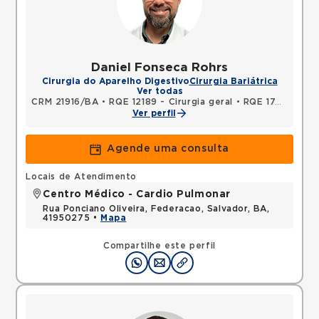
Daniel Fonseca Rohrs
Cirurgia do Aparelho Digestivo
Cirurgia Bariátrica
Ver todas
CRM 21916/BA
•
RQE 12189 - Cirurgia geral
•
RQE 17454 - Cirurgia do aparelho digestivo
Ver perfil
Agende uma consulta
Locais de Atendimento
Centro Médico - Cardio Pulmonar
Rua Ponciano Oliveira, Federacao, Salvador, BA,
41950275 •
Mapa
Compartilhe este perfil