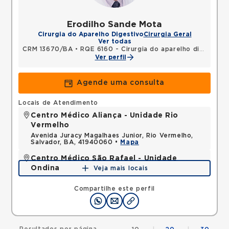
Erodilho Sande Mota
Cirurgia do Aparelho Digestivo
Cirurgia Geral
Ver todas
CRM 13670/BA
•
RQE 6160 - Cirurgia do aparelho digestivo
Ver perfil
Agende uma consulta
Locais de Atendimento
Centro Médico Aliança - Unidade Rio
Vermelho
Avenida Juracy Magalhaes Junior, Rio Vermelho,
Salvador, BA, 41940060 •
Mapa
Centro Médico São Rafael - Unidade
Ondina
Veja mais locais
Avenida Milton Santos, Ondina, Salvador, BA,
40170110 •
Mapa
Compartilhe este perfil