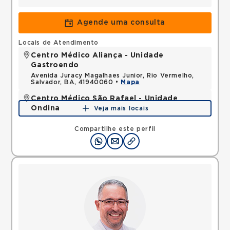
Agende uma consulta
Locais de Atendimento
Centro Médico Aliança - Unidade
Gastroendo
Avenida Juracy Magalhaes Junior, Rio Vermelho,
Salvador, BA, 41940060 •
Mapa
Centro Médico São Rafael - Unidade
Ondina
Veja mais locais
Avenida Milton Santos, Ondina, Salvador, BA,
40170110 •
Mapa
Compartilhe este perfil