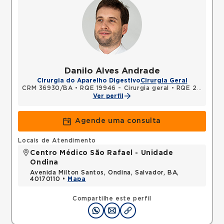
Danilo Alves Andrade
Cirurgia do Aparelho Digestivo
Cirurgia Geral
CRM 36930/BA
•
RQE 19946 - Cirurgia geral
•
RQE 22279 - Cirurgia do aparelho digestivo
Ver perfil
Agende uma consulta
Locais de Atendimento
Centro Médico São Rafael - Unidade
Ondina
Avenida Milton Santos, Ondina, Salvador, BA,
40170110 •
Mapa
Compartilhe este perfil