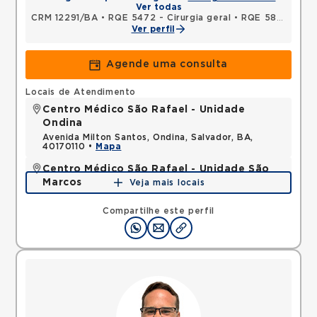
Ver todas
CRM 12291/BA
•
RQE 5472 - Cirurgia geral
•
RQE 5863 - Medicina intensiva
Ver perfil
Agende uma consulta
Locais de Atendimento
Centro Médico São Rafael - Unidade
Ondina
Avenida Milton Santos, Ondina, Salvador, BA,
40170110 •
Mapa
Centro Médico São Rafael - Unidade São
Marcos
Veja mais locais
Rua Sao Rafael, Sao Marcos, Salvador, BA,
41253190 •
Mapa
Compartilhe este perfil