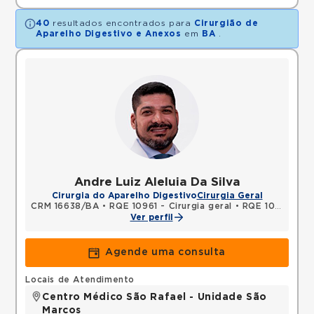
40
resultados encontrados para
Cirurgião de
Aparelho Digestivo e Anexos
em
BA
.
Andre Luiz Aleluia Da Silva
Cirurgia do Aparelho Digestivo
Cirurgia Geral
CRM 16638/BA
•
RQE 10961 - Cirurgia geral
•
RQE 10976 - Cirurgia do aparelho digestivo
Ver perfil
Agende uma consulta
Locais de Atendimento
Centro Médico São Rafael - Unidade São
Marcos