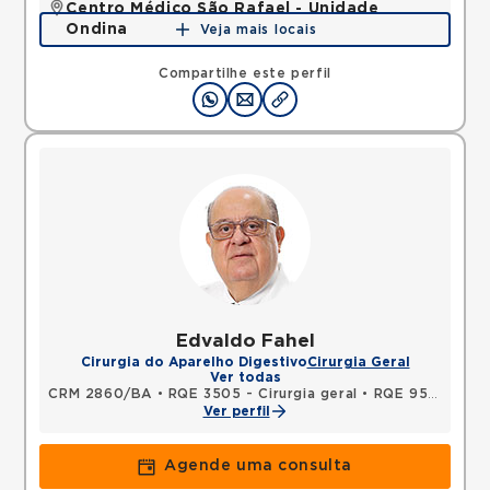
Centro Médico São Rafael - Unidade
Ondina
Veja mais locais
Avenida Milton Santos, Ondina, Salvador, BA,
40170110 •
Mapa
Compartilhe este perfil
Edvaldo Fahel
Cirurgia do Aparelho Digestivo
Cirurgia Geral
Ver todas
CRM 2860/BA
•
RQE 3505 - Cirurgia geral
•
RQE 9586 - Medicina intensiva
Ver perfil
Agende uma consulta