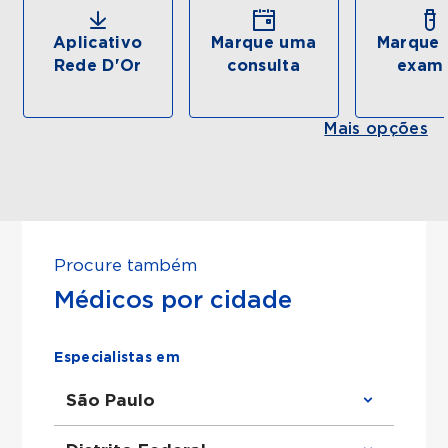
Aplicativo
Marque uma
Marque 
Rede D'Or
consulta
exam
Mais opções
Procure também
Médicos por cidade
Especialistas em
São Paulo
Clínico Geral em São Paulo