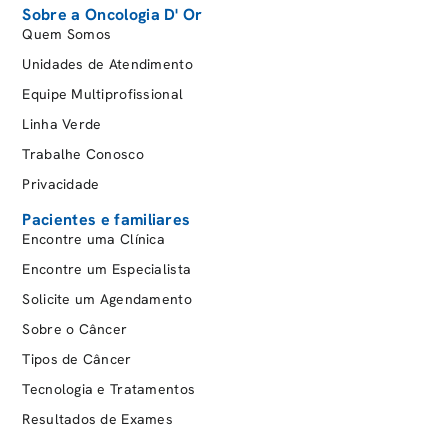
Hospitau
Sobre a Oncologia D' Or
Quem Somos
INB
Unidades de Atendimento
Integral Saúde
Equipe Multiprofissional
Ipalerj
Linha Verde
Life Empresarial
Trabalhe Conosco
Mediservice
Privacidade
Notre Dame Intermédica
Pacientes e familiares
Nuclep
Encontre uma Clínica
Omint
Encontre um Especialista
Porto Seguro
Solicite um Agendamento
Postal Saúde
Sobre o Câncer
Real Grandeza
Tipos de Câncer
Saúde Caixa
Tecnologia e Tratamentos
Saúde Petrobrás
Resultados de Exames
Seguradoras Internacionais