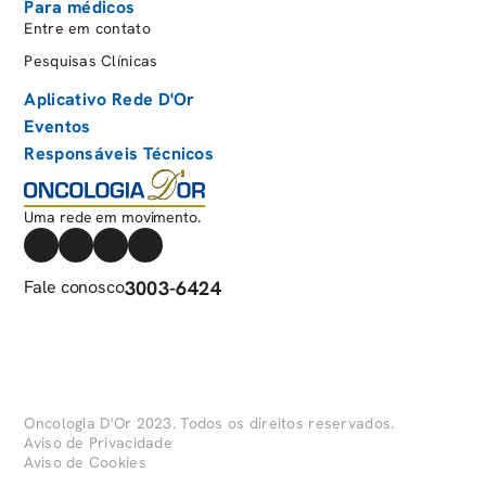
Para médicos
SulAmérica
Entre em contato
Unafisco Saúde
Pesquisas Clínicas
Unimed Nova Iguaçu
Aplicativo Rede D'Or
Eventos
Vale
Responsáveis Técnicos
World Assist
Uma rede em movimento.
Fale conosco
3003-6424
Oncologia D'Or 2023. Todos os direitos reservados.
Aviso de Privacidade
Aviso de Cookies