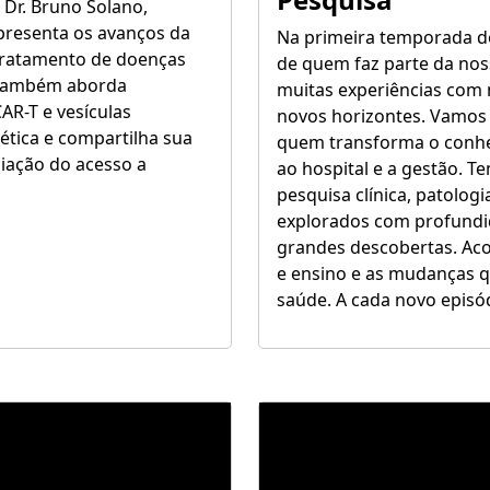
Dr. Bruno Solano,
apresenta os avanços da
Na primeira temporada do
 tratamento de doenças
de quem faz parte da nos
e também aborda
muitas experiências com 
AR-T e vesículas
novos horizontes. Vamos
nética e compartilha sua
quem transforma o conhec
liação do acesso a
ao hospital e a gestão. T
pesquisa clínica, patolog
explorados com profundid
grandes descobertas. Ac
e ensino e as mudanças 
saúde. A cada novo episó