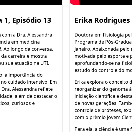
1, Episódio 13
Erika Rodrigues
a com a Dra. Alessandra
Doutora em Fisiologia pe
ência em medicina
Programa de Pós-Graduaçã
. Ao longo da conversa,
Janeiro. Apaixonada pelo 
a da carreira e mostra
motivada pelo esporte e 
ou sua atuação na UTI.
aprofundando-se na fisiol
estudo do controle do m
, a importância do
 no cuidado intensivo. Em
Erika explora o conceito
Dra. Alessandra reflete
reorganizar do genoma às
idade, além de destacar o
iniciação científica e de
cos, curiosos e
de novas gerações. Tamb
controle de próteses, exp
com o prêmio Jovem Cient
Para ela, a ciência é uma 