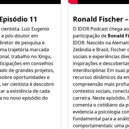
Episódio 11
Ronald Fischer 
ientista. Luiz Eugenio
O IDOR Podcast chega a
r e pós-doutor em
participação de
Ronald F
 diretor de pesquisa e
IDOR. Nascido na Aleman
uma trajetória marcada
Zelândia e Brasil, Fischer
onal, trabalho no Xingu,
sociais e experiências div
rticipações em conselhos
inspirações e descoberta
pado de grandes projetos,
interdisciplinar. Em suas
s sobre oportunidades e
recursos dinâmicos da e
ser cientista é descobrir
compreensão mais profu
car a existência de cada
contextos sociais, conect
a no novo episódio do
carreira. Neste episódio,
comenta o cotidiano da p
evidencia a psicologia c
fundamental para a anális
comportamentais: uma per