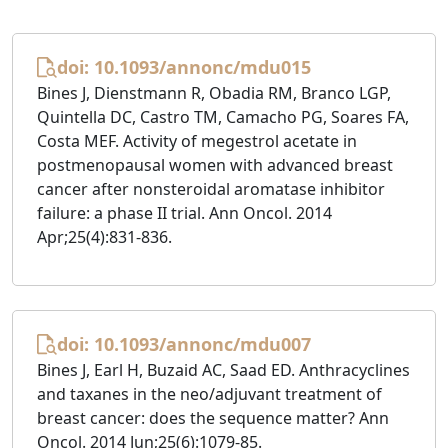
doi: 10.1093/annonc/mdu015
Bines J, Dienstmann R, Obadia RM, Branco LGP,
Quintella DC, Castro TM, Camacho PG, Soares FA,
Costa MEF. Activity of megestrol acetate in
postmenopausal women with advanced breast
cancer after nonsteroidal aromatase inhibitor
failure: a phase II trial. Ann Oncol. 2014
Apr;25(4):831-836.
doi: 10.1093/annonc/mdu007
Bines J, Earl H, Buzaid AC, Saad ED. Anthracyclines
and taxanes in the neo/adjuvant treatment of
breast cancer: does the sequence matter? Ann
Oncol. 2014 Jun;25(6):1079-85.