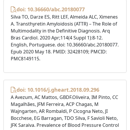
doi: 10.36660/abc.20180077
Silva TO, Darze ES, Ritt LEF, Almeida ALC, Ximenes
A. Transthyretin Amyloidosis (ATTR) – The Role of
Multimodality in the Definitive Diagnosis. Arq
Bras Cardiol. 2020 Apr;114(4 Suppl 1):8-12.
English, Portuguese. doi: 10.36660/abc.20180077.
Epub 2020 May 18. PMID: 32428109; PMCID:
PMC8149115.
doi: 10.1016/j.gheart.2018.09.296
A Avezum, AC Mattos, GBDF.Oliveira, IM Pinto, CC
Magalhães, JFM Ferreira, ACP Chagas, M
Wajngarten, AR Rombaldi, P Cicogna Neto, JI
Bocchese, EG Barragan, TDO Silva, F Savioli Neto,
JFK Saraiva. Prevalence of Blood Pressure Control