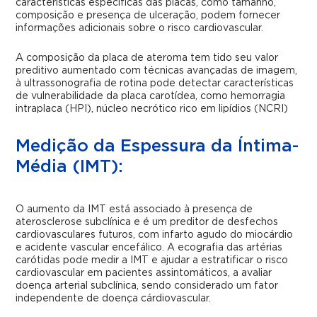
características específicas das placas, como tamanho,
composição e presença de ulceração, podem fornecer
informações adicionais sobre o risco cardiovascular.
A composição da placa de ateroma tem tido seu valor
preditivo aumentado com técnicas avançadas de imagem,
à ultrassonografia de rotina pode detectar características
de vulnerabilidade da placa carotídea, como hemorragia
intraplaca (HPI), núcleo necrótico rico em lipídios (NCRI)
Medição da Espessura da Íntima-
Média (IMT):
O aumento da IMT está associado à presença de
aterosclerose subclínica e é um preditor de desfechos
cardiovasculares futuros, com infarto agudo do miocárdio
e acidente vascular encefálico. A ecografia das artérias
carótidas pode medir a IMT e ajudar a estratificar o risco
cardiovascular em pacientes assintomáticos, a avaliar
doença arterial subclínica, sendo considerado um fator
independente de doença cárdiovascular.