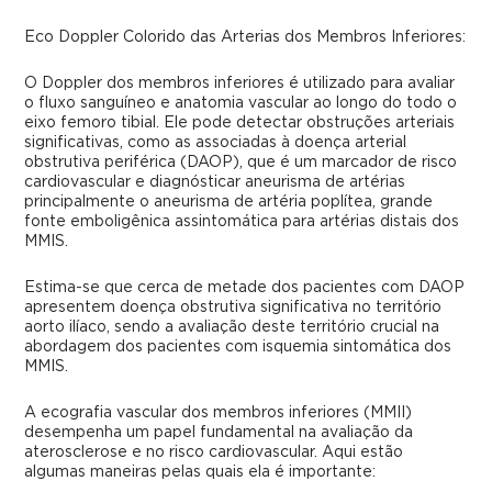
Eco Doppler Colorido das Arterias dos Membros Inferiores:
O Doppler dos membros inferiores é utilizado para avaliar
o fluxo sanguíneo e anatomia vascular ao longo do todo o
eixo femoro tibial. Ele pode detectar obstruções arteriais
significativas, como as associadas à doença arterial
obstrutiva periférica (DAOP), que é um marcador de risco
cardiovascular e diagnósticar aneurisma de artérias
principalmente o aneurisma de artéria poplítea, grande
fonte emboligênica assintomática para artérias distais dos
MMIS.
Estima-se que cerca de metade dos pacientes com DAOP
apresentem doença obstrutiva significativa no território
aorto ilíaco, sendo a avaliação deste território crucial na
abordagem dos pacientes com isquemia sintomática dos
MMIS.
A ecografia vascular dos membros inferiores (MMII)
desempenha um papel fundamental na avaliação da
aterosclerose e no risco cardiovascular. Aqui estão
algumas maneiras pelas quais ela é importante: