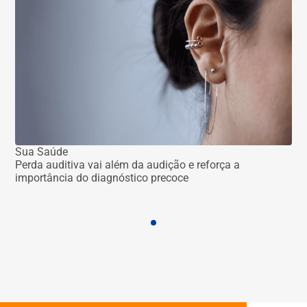
Sua Saúde
Perda auditiva vai além da audição e reforça a
Su
importância do diagnóstico precoce
Cel
evo
est