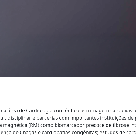
 na área de Cardiologia com ênfase em imagem cardiovascul
idisciplinar e parcerias com importantes instituições de p
ia magnética (RM) como biomarcador precoce de fibrose int
nça de Chagas e cardiopatias congênitas; estudos de cardi