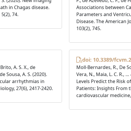
 A. S. (2020). New imaging
P., de Azevedo, C. F., de 
ath in Chagas disease.
Associations between C
5(2), 74.
Parameters and Ventricu
Disease. The American Jo
103(2), 745.
doi: 10.3389/fcvm.
Brito, A. S. X., de
Moll-Bernardes, R., De Sou
de Sousa, A. S. (2020).
Vera, N., Maia, L. C. R., 
icular arrhythmias in
Levels Predict the Risk 
iology, 27(6), 2417-2420.
Patients: Insights From 
cardiovascular medicine,