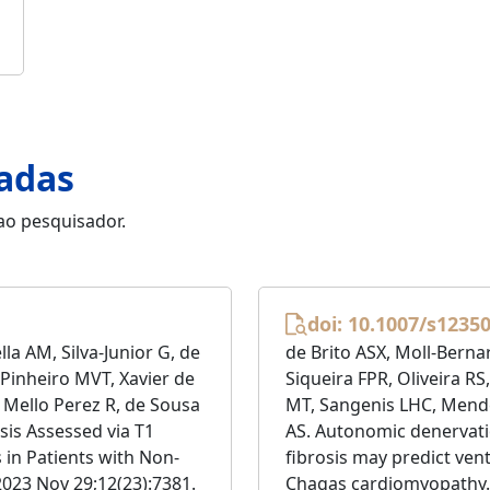
nadas
 ao pesquisador.
doi: 10.1007/s1235
la AM, Silva-Junior G, de
de Brito ASX, Moll-Bern
 Pinheiro MVT, Xavier de
Siqueira FPR, Oliveira R
e Mello Perez R, de Sousa
MT, Sangenis LHC, Mend
sis Assessed via T1
AS. Autonomic denervati
 in Patients with Non-
fibrosis may predict vent
 2023 Nov 29;12(23):7381.
Chagas cardiomyopathy. J