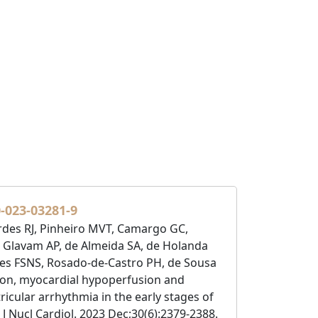
0-023-03281-9
ardes RJ, Pinheiro MVT, Camargo GC,
S, Glavam AP, de Almeida SA, de Holanda
es FSNS, Rosado-de-Castro PH, de Sousa
on, myocardial hypoperfusion and
ricular arrhythmia in the early stages of
 Nucl Cardiol. 2023 Dec;30(6):2379-2388.