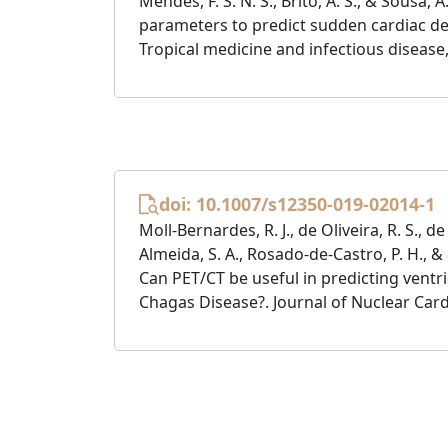
Mendes, F. S. N. S., Brito, A. S., & Sousa,
parameters to predict sudden cardiac de
Tropical medicine and infectious disease, 
doi: 10.1007/s12350-019-02014-1
Moll-Bernardes, R. J., de Oliveira, R. S., de 
Almeida, S. A., Rosado-de-Castro, P. H., & 
Can PET/CT be useful in predicting ventr
Chagas Disease?. Journal of Nuclear Card