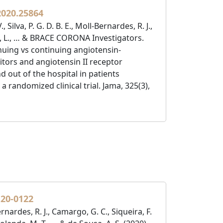
2020.25864
 Silva, P. G. D. B. E., Moll-Bernardes, R. J.,
a, L., … & BRACE CORONA Investigators.
inuing vs continuing angiotensin-
tors and angiotensin II receptor
d out of the hospital in patients
 randomized clinical trial. Jama, 325(3),
.20-0122
ernardes, R. J., Camargo, G. C., Siqueira, F.