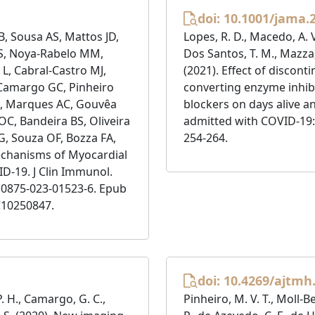
doi: 10.1001/jama.
B, Sousa AS, Mattos JD,
Lopes, R. D., Macedo, A. V.,
BS, Noya-Rabelo MM,
Dos Santos, T. M., Mazz
 L, Cabral-Castro MJ,
(2021). Effect of discont
Camargo GC, Pinheiro
converting enzyme inhibi
AM, Marques AC, Gouvêa
blockers on days alive an
C, Bandeira BS, Oliveira
admitted with COVID-19: a
G, Souza OF, Bozza FA,
254-264.
echanisms of Myocardial
ID-19. J Clin Immunol.
s10875-023-01523-6. Epub
C10250847.
doi: 10.4269/ajtmh
. H., Camargo, G. C.,
Pinheiro, M. V. T., Moll-B