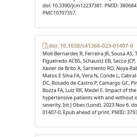
doi: 10.3390/jcm12237381. PMID: 380684
PMC10707357.
doi: 10.1038/s41366-023-01407-0
Moll-Bernardes R, Ferreira JR, Sousa AS, 
Figueiredo ACBS, Schaustz EB, Secco JCP, 
Xavier de Brito A, Sarmento RO, Noya-Rab
Matos E Silva FA, Vera N, Conde L, Cabra
DC, Rosado de-Castro P, Camargo GC, Pi
Bozza FA, Luiz RR, Medei E. Impact of th
hypertensive patients with and without 
severity. Int J Obes (Lond). 2023 Nov 6. d
01407-0. Epub ahead of print. PMID: 379