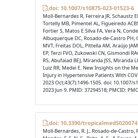
doi: 10.1007/s10875-023-01523-6
Moll-Bernardes R, Ferreira JR, Schaustz E
Tortelly MB, Pimentel AL, Figueiredo AC
Fortier S, Matos E Silva FA, Vera N, Conde
Albuquerque DC, Rosado-de-Castro PH, 
MVT, Freitas DOL, Pittella AM, Araújo J
EP, Terzi FVO, Zukowski CN, Gismondi RAO
RS, Abufaiad BEJ, Miranda JSS, Miranda L
Luiz RR, Medei E. New Insights on the M
Injury in Hypertensive Patients With COV
2023 Oct;43(7):1496-1505. doi: 10.1007/
2023 Jun 9. PMID: 37294518; PMCID: PM
doi: 10.3390/tropicalmed5020074
Moll-Bernardes, R. J., Rosado-de-Castro, P