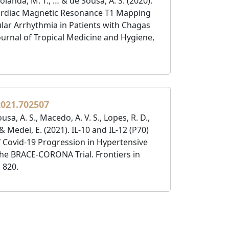
Holanda, M. T., … & de Sousa, A. S. (2020).
ardiac Magnetic Resonance T1 Mapping
lar Arrhythmia in Patients with Chagas
urnal of Tropical Medicine and Hygiene,
2021.702507
sa, A. S., Macedo, A. V. S., Lopes, R. D.,
… & Medei, E. (2021). IL-10 and IL-12 (P70)
of Covid-19 Progression in Hypertensive
the BRACE-CORONA Trial. Frontiers in
 820.