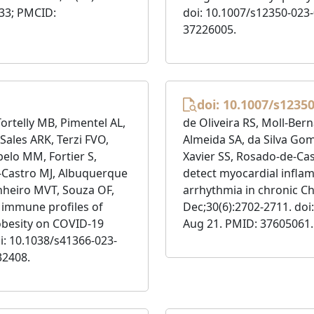
33; PMCID:
doi: 10.1007/s12350-023
37226005.
doi: 10.1007/s1235
Tortelly MB, Pimentel AL,
de Oliveira RS, Moll-Bern
Sales ARK, Terzi FVO,
Almeida SA, da Silva Gom
elo MM, Fortier S,
Xavier SS, Rosado-de-Cas
l-Castro MJ, Albuquerque
detect myocardial infla
nheiro MVT, Souza OF,
arrhythmia in chronic Ch
e immune profiles of
Dec;30(6):2702-2711. doi
obesity on COVID-19
Aug 21. PMID: 37605061.
oi: 10.1038/s41366-023-
32408.