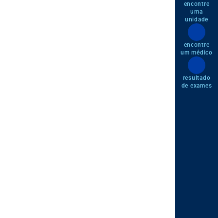
encontre
uma
unidade
encontre
um médico
resultado
de exames