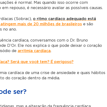
tuações é normal. Mas quando isso ocorre com
em repouso, é necessário avaliar as possíveis causas.
rdíacas (Sobrac),
o ritmo cardíaco adequado está
 atingem mais de 20 milhões de brasileiros
e são
s no ano.
uência cardíaca, conversamos com o Dr. Bruno
Rede D’Or. Ele nos explica o que pode deixar o coração
isódio de
arritmia cardíaca
.
díaca? Será que você tem? É perigoso?
mia cardíaca de uma crise de ansiedade e quais hábitos
to do coração dentro da média.
ode ser?
idianas, mas a alteração da frequência cardíaca