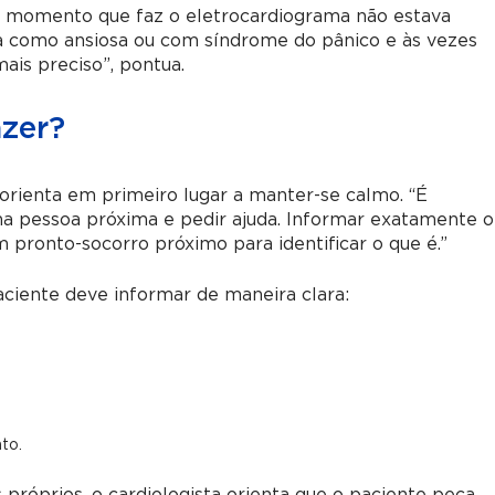
le momento que faz o eletrocardiograma não estava
ada como ansiosa ou com síndrome do pânico e às vezes
ais preciso”, pontua.
azer?
orienta em primeiro lugar a manter-se calmo. “É
a pessoa próxima e pedir ajuda. Informar exatamente o
m pronto-socorro próximo para identificar o que é.”
ciente deve informar de maneira clara:
to.
 próprios, o cardiologista orienta que o paciente peça