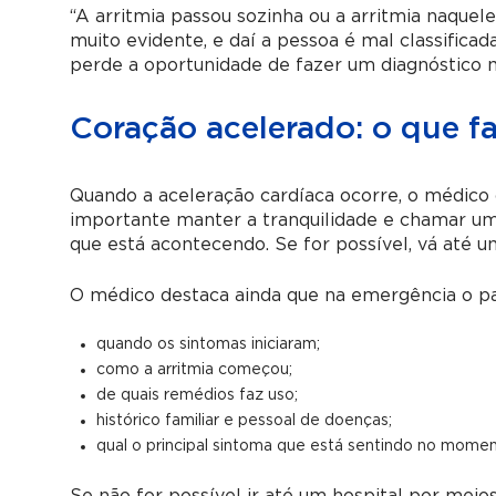
“A arritmia passou sozinha ou a arritmia naque
muito evidente, e daí a pessoa é mal classific
perde a oportunidade de fazer um diagnóstico m
Coração acelerado: o que f
Quando a aceleração cardíaca ocorre, o médico 
importante manter a tranquilidade e chamar um
que está acontecendo. Se for possível, vá até u
O médico destaca ainda que na emergência o pa
quando os sintomas iniciaram;
como a arritmia começou;
de quais remédios faz uso;
histórico familiar e pessoal de doenças;
qual o principal sintoma que está sentindo no momen
Se não for possível ir até um hospital por meios