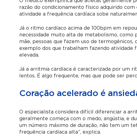
O médico exemplifica que atletas geralmente 
razão do condicionamento físico adquirido com
atividade a frequência cardíaca sobe naturalmen
Já o ritmo cardíaco acima de 100bpm em repou
necessidade muito alta de metabolismo, como p
mãe, pessoas que fazem uso de termogênicos, 
exemplo dos que trabalham fazendo atividade fí
elevada.
Já a arritmia cardíaca é caracterizada por um r
lentos. É algo frequente, mas que pode ser per
Coração acelerado é ansied
O especialista considera difícil diferenciar a ar
geralmente começa com o medo, angústia, e dur
um número máximo de duração, não tem um teto
frequência cardíaca alta”, explica.