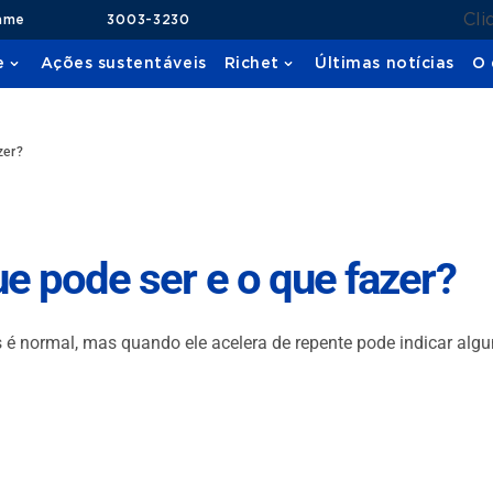
Cli
ame
3003-3230
e
Ações sustentáveis
Richet
Últimas notícias
O 
zer?
e pode ser e o que fazer?
 é normal, mas quando ele acelera de repente pode indicar alg