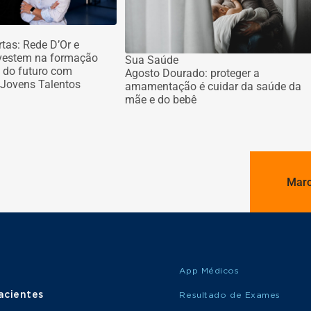
rtas: Rede D’Or e
vestem na formação
Sua Saúde
s do futuro com
Agosto Dourado: proteger a
Jovens Talentos
amamentação é cuidar da saúde da
mãe e do bebê
Marc
App Médicos
acientes
Resultado de Exames