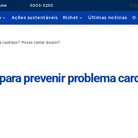
Cli
ame
3003-3230
e
Ações sustentáveis
Richet
Últimas notícias
O 
a cardíaco? Posso tomar doutor?
para prevenir problema car