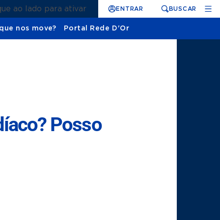
que ao lado para ativar
ENTRAR
BUSCAR
que nos move?
Portal Rede D'Or
díaco? Posso