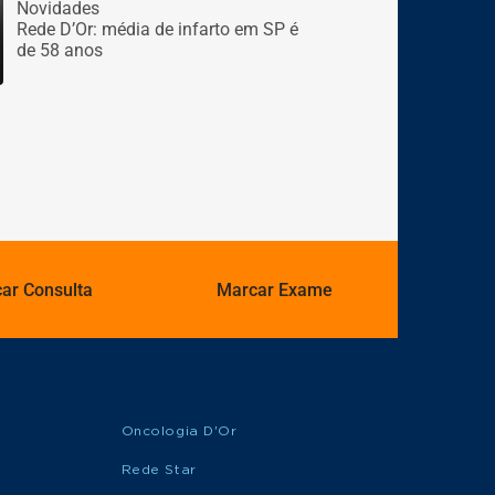
Novidades
Rede D’Or: média de infarto em SP é
de 58 anos
ar Consulta
Marcar Exame
Oncologia D'Or
Rede Star