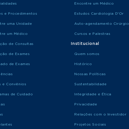
ialidades
Encontre um Médico
s e Procedimentos
Estudos Cardiologia D'Or
tre uma Unidade
Auto-agendamento Cirúrgic
tre um Médico
Cursos e Palestras
Institucional
ção de Consultas
ção de Exames
Quem somos
tado de Exames
Histórico
ências
Nossas Políticas
s e Convênios
Sustentabilidade
amas de Cuidado
Integridade e Ética
ças
Privacidade
as
Relações com o Investidor
plantes
Projetos Sociais