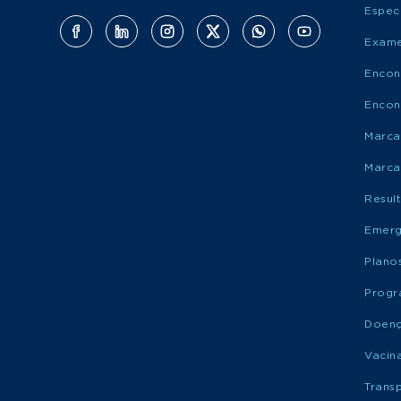
Espec
Exame
Encon
Encon
Marca
Marca
Resul
Emerg
Plano
Progr
Doen
Vacin
Trans