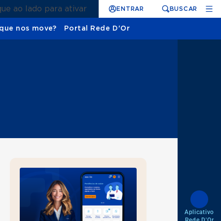
que ao lado para ativar
ENTRAR
BUSCAR
que nos move?
Portal Rede D'Or
Aplicativo
Rede D'Or