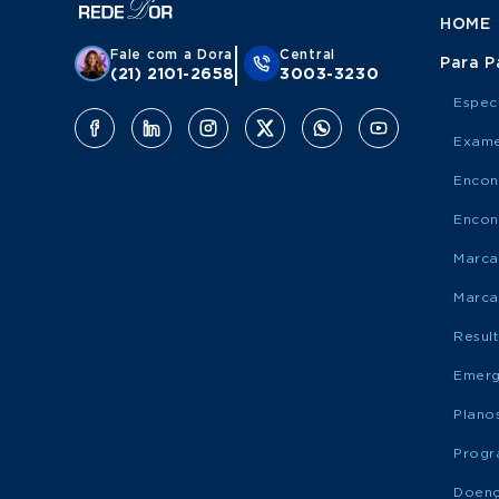
HOME
Fale com a Dora
Central
Para P
(21) 2101-2658
3003-3230
Espec
Exame
Encon
Encon
Marca
Marca
Resul
Emerg
Plano
Progr
Doen