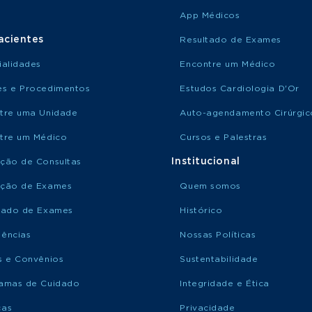
App Médicos
acientes
Resultado de Exames
ialidades
Encontre um Médico
s e Procedimentos
Estudos Cardiologia D'Or
tre uma Unidade
Auto-agendamento Cirúrgic
tre um Médico
Cursos e Palestras
Institucional
ção de Consultas
ção de Exames
Quem somos
tado de Exames
Histórico
ências
Nossas Políticas
s e Convênios
Sustentabilidade
amas de Cuidado
Integridade e Ética
ças
Privacidade