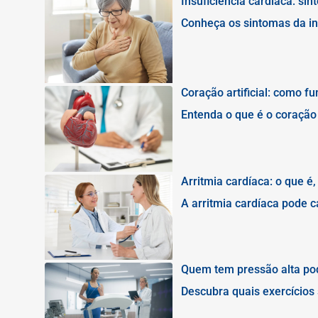
Insuficiência cardíaca: si
Conheça os sintomas da ins
são as causas e como evit
Coração artificial: como f
Entenda o que é o coração a
pacientes com insuficiênci
Arritmia cardíaca: o que é
A arritmia cardíaca pode ca
sintomas, causas, tipos e
Quem tem pressão alta pod
Descubra quais exercícios
física ajuda a proteger o c