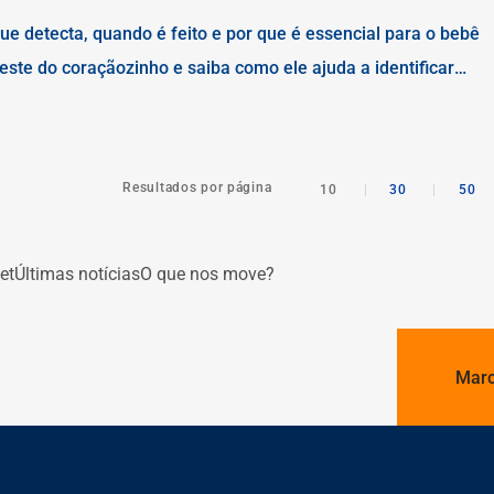
ue detecta, quando é feito e por que é essencial para o bebê
ste do coraçãozinho e saiba como ele ajuda a identificar
s no bebê.
Resultados por página
10
|
30
|
50
et
Últimas notícias
O que nos move?
Marc