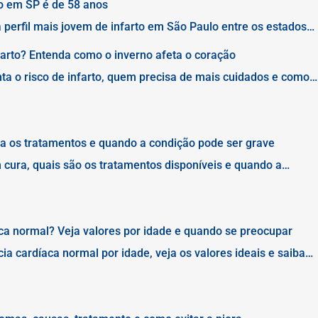
to em SP é de 58 anos
 perfil mais jovem de infarto em São Paulo entre os estados
ortância da excelência e agilidade no atendimento
lexidade
farto? Entenda como o inverno afeta o coração
ta o risco de infarto, quem precisa de mais cuidados e como
rno.
a os tratamentos e quando a condição pode ser grave
 cura, quais são os tratamentos disponíveis e quando a
 riscos à saúde.
aca normal? Veja valores por idade e quando se preocupar
ia cardíaca normal por idade, veja os valores ideais e saiba
logista.