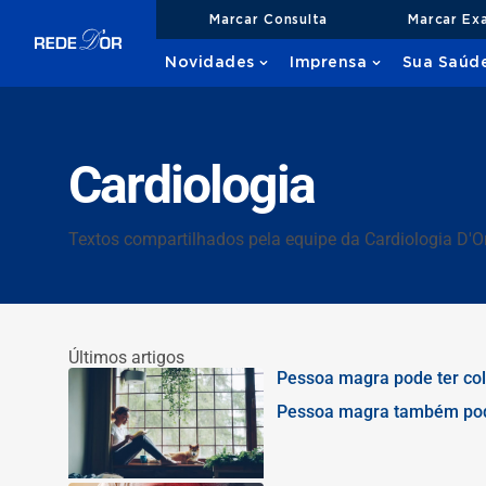
Marcar Consulta
Marcar Ex
Novidades
Imprensa
Sua Saúd
Cardiologia
Textos compartilhados pela equipe da Cardiologia D'Or
Últimos artigos
Pessoa magra pode ter cole
Pessoa magra também pode 
coração e quando fazer ex