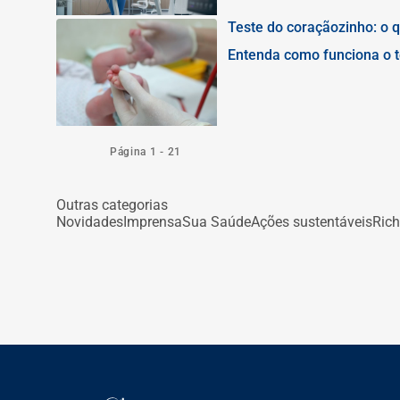
Teste do coraçãozinho: o q
Entenda como funciona o te
problemas cardíacos grave
Página 1 - 21
Outras categorias
Novidades
Imprensa
Sua Saúde
Ações sustentáveis
Rich