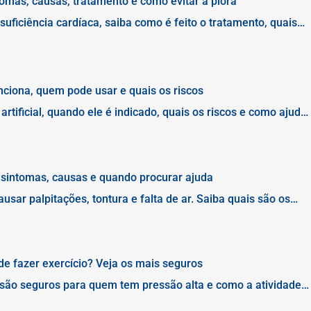
ntomas, causas, tratamento e como evitar a piora
uficiência cardíaca, saiba como é feito o tratamento, quais
ar a progressão da doença
unciona, quem pode usar e quais os riscos
rtificial, quando ele é indicado, quais os riscos e como ajuda
a cardíaca.
, sintomas, causas e quando procurar ajuda
usar palpitações, tontura e falta de ar. Saiba quais são os
 quando buscar avaliação médica.
e fazer exercício? Veja os mais seguros
 são seguros para quem tem pressão alta e como a atividade
oração.