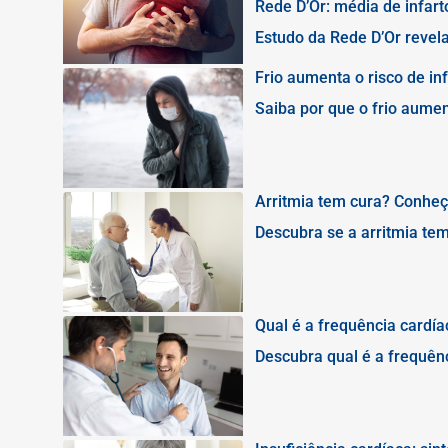
Rede D’Or: média de infar
Estudo da Rede D’Or revela
analisados e reforça a imp
cardiológico de alta comp
Frio aumenta o risco de in
Saiba por que o frio aumen
proteger o coração no inve
Arritmia tem cura? Conheç
Descubra se a arritmia tem
condição pode representar
Qual é a frequência cardí
Descubra qual é a frequênc
quando procurar um cardio