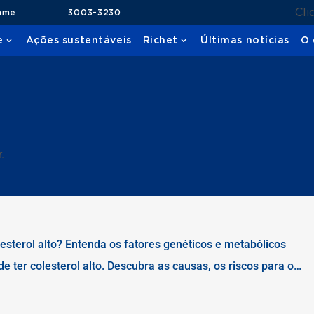
Cli
ame
3003-3230
e
Ações sustentáveis
Richet
Últimas notícias
O 
.
sterol alto? Entenda os fatores genéticos e metabólicos
ter colesterol alto. Descubra as causas, os riscos para o
ames e procurar um cardiologista.]