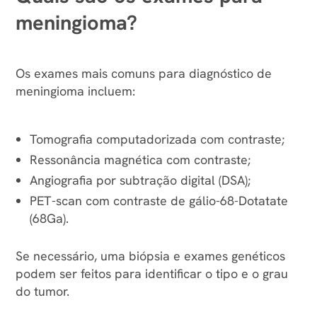
realiza exames clínicos e neurológicos. Exames de
mentais ou cognitivas;
meningioma?
imagem, como tomografia e ressonância
Problemas visuais como perda, visão dupla
magnética, são fundamentais para confirmar o
ou embaçada;
diagnóstico e localizar o tumor.
Paralisia facial;
Os exames mais comuns para diagnóstico de
Fraqueza muscular ou falta de reflexos;
meningioma incluem:
Perda de olfato, audição ou zumbido;
Dificuldade para falar ou engolir;
Tomografia computadorizada com contraste;
Náuseas, vômitos, tontura e convulsões.
Ressonância magnética com contraste;
Angiografia por subtração digital (DSA);
Os sintomas variam conforme a localização e
PET-scan com contraste de gálio-68-Dotatate
tamanho do tumor.
(68Ga).
Se necessário, uma biópsia e exames genéticos
podem ser feitos para identificar o tipo e o grau
do tumor.