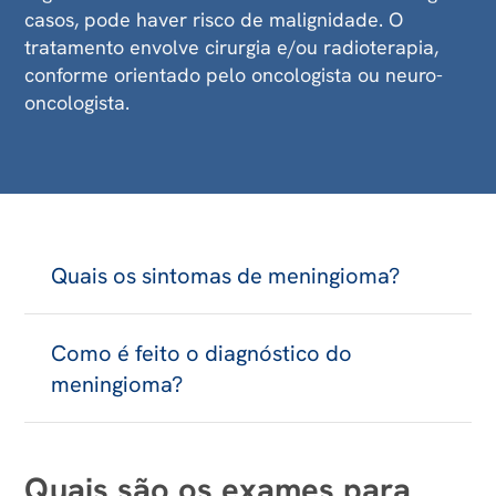
casos, pode haver risco de malignidade. O
tratamento envolve cirurgia e/ou radioterapia,
conforme orientado pelo oncologista ou neuro-
oncologista.
Quais os sintomas de meningioma?
Os sintomas mais comuns de meningioma
Como é feito o diagnóstico do
incluem:
meningioma?
Dor de cabeça ou no pescoço;
O diagnóstico é realizado por um neurologista ou
neuro-oncologista, que avalia os sintomas e
Quais são os exames para
Mudanças no comportamento, alterações