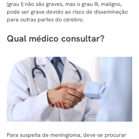
(grau I) não são graves, mas o grau III, maligno,
podem se calcificar, sendo chamados de
pode ser grave devido ao risco de disseminação
meningioma calcificado.
para outras partes do cérebro.
Qual médico consultar?
Meningioma grau II ou atípico
O meningioma grau
II ou atípico é
um tumor
benigno de grau intermediário, ou seja, pode se
espalhar lentamente para os tecidos próximos.
Meningioma grau III ou anaplásico
O meningioma grau III ou anaplásico é um tipo de
meningioma maligno ou de alto grau.
Para suspeita de meningioma, deve-se procurar