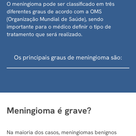
O meningioma pode ser classificado em três
diferentes graus de acordo com a OMS
(Organização Mundial de Saúde), sendo
importante para o médico definir o tipo de
tratamento que será realizado.
Os principais graus de meningioma são:
Meningioma grau I ou típico
O meningioma grau I ou típico é um tumor
benigno de baixo grau, ou seja, apresenta
crescimento lento e bordas delimitadas, sendo o
Meningioma é grave?
tipo mais comum de meningioma.
Na maioria dos casos, meningiomas benignos
Devido ao crescimento lento, alguns tumores