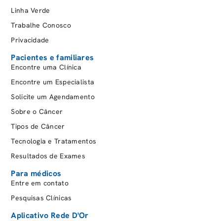
para liberação do acesso:
WhatsApp
ou
e-mail
Linha Verde
cadastrados na clínica.
Trabalhe Conosco
Informe o código de acesso recebido e clique
Privacidade
em
CONFIRMAR
.
Pacientes e familiares
Cadastre uma senha com 8 caracteres,
Encontre uma Clínica
incluindo
letras
e
números
.
Encontre um Especialista
Faça login com o
CPF
, insira sua senha e aceite
Solicite um Agendamento
os termos e condições de uso.
Sobre o Câncer
Restou alguma dúvida? Entre em contato com o
Tipos de Câncer
nosso time por meio do e-mail:
Tecnologia e Tratamentos
aplicativo@oncologiador.com.br
Resultados de Exames
Para médicos
Baixe Aqui
Entre em contato
Pesquisas Clínicas
Aplicativo Rede D'Or