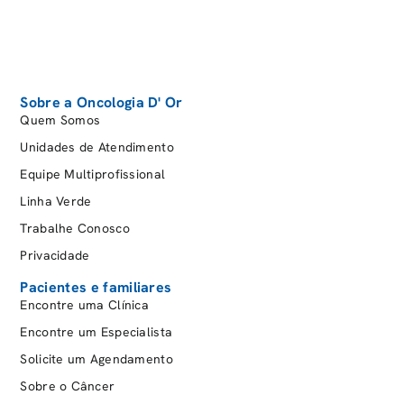
Leucemia híbrida ou mista (LLA + LMA);
Leucemia mieloide crônica;
Leucemia linfoide crônica;
Leucemia mielomonocítica juvenil.
Sobre a Oncologia D' Or
Quem Somos
Quais são os sintomas?
Unidades de Atendimento
Equipe Multiprofissional
A leucemia infantil
pode não apresentar sintomas
Linha Verde
nos estágios iniciais
e, quando surgem, eles
Trabalhe Conosco
variam de acordo com cada paciente. Os
Privacidade
principais incluem:
Pacientes e familiares
Encontre uma Clínica
Encontre um Especialista
Solicite um Agendamento
Palidez;
Sobre o Câncer
Cansaço excessivo;