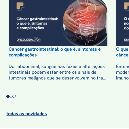
linfoide aguda (LLA)
, que representa cerca de 75%
dos casos da doença entre crianças e
adolescentes, segundo a Associação Brasileira de
Linfoma e Leucemia (Abrale). Dentro desta
categoria, a
leucemia tipo B infantil
é o subtipo
de maior prevalência. Ela afeta os linfócitos B,
que são glóbulos brancos responsáveis por
Câncer gastrointestinal: o que é, sintomas e
O que
produzir anticorpos.
complicações
cânce
Dor abdominal, sangue nas fezes e alterações
Enten
intestinais podem estar entre os sinais de
moder
tumores malignos que se desenvolvem no trato
imunol
gastrointestinal ou em órgãos do sistema
cance
Contudo, existem outras formas de leucemia que
digestivo.
podem ocorrer na infância:
Leucemia mieloide aguda (LMA);
todas as novidades
Leucemia linfoide de células T;