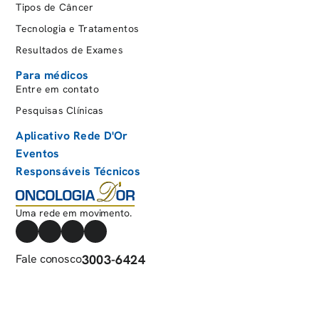
Tipos de Câncer
Febre persistente e infecções frequentes;
Tecnologia e Tratamentos
Dores ósseas ou nas articulações;
Resultados de Exames
Manchas roxas ou sangramentos sem causa
aparente;
Para médicos
Entre em contato
Inchaço em gânglios linfáticos;
Pesquisas Clínicas
Dor abaixo da costela;
Perda de peso.
Aplicativo Rede D'Or
Eventos
Responsáveis Técnicos
Ao notar esses sintomas, é fundamental buscar
orientação médica para uma investigação
adequada.
Uma rede em movimento.
Como é feito o diagnóstico?
Fale conosco
3003-6424
O diagnóstico da leucemia infantil envolve a