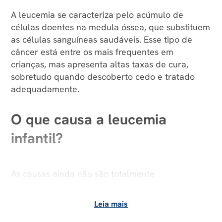
A leucemia se caracteriza pelo acúmulo de
células doentes na medula óssea, que substituem
as células sanguíneas saudáveis. Esse tipo de
câncer está entre os mais frequentes em
crianças, mas apresenta altas taxas de cura,
sobretudo quando descoberto cedo e tratado
adequadamente.
O que causa a leucemia
infantil?
As causas ainda não são totalmente
compreendidas. No entanto, existem fatores
genéticos e ambientais que podem aumentar a
Leia mais
probabilidade de ter a doença, entre eles: