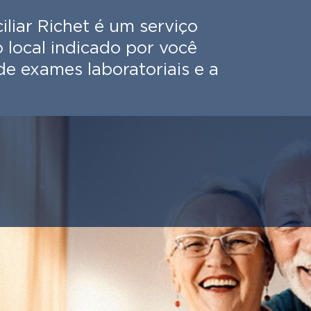
liar Richet é um serviço
o local indicado por você
 de exames laboratoriais e a
Serviço de Assessoria ao M
acientes
Clínicas Especializadas
des
Retirada de Amostras - Con
damento de Exames
Pesquisa Clínica