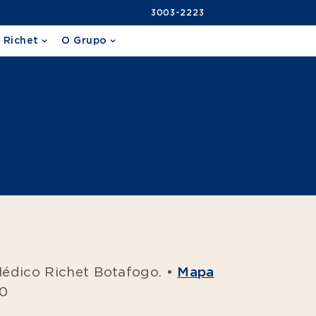
3003-2223
 Richet
O Grupo
Médico Richet Botafogo. •
Mapa
10