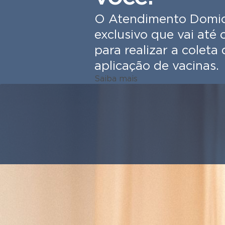
O Atendimento Domici
exclusivo que vai até 
para realizar a coleta
aplicação de vacinas.
Saiba mais
Home
Fale com a Dora
Central
Para P
(21) 2101-2658
3003-2223
Unida
Agen