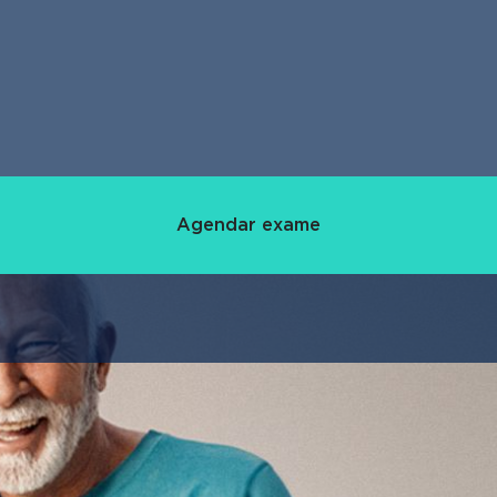
Agendar exame
Rede D'Or
édico (SAM)
Atlântica D'Or
Maternidade
sultório
Rede Star