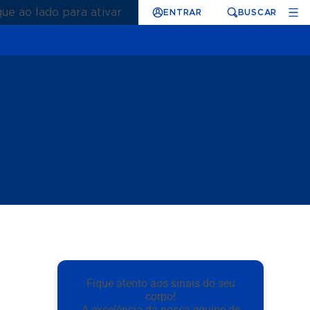
que ao lado para ativar
ENTRAR
BUSCAR
Fique atento aos sinais do seu
corpo!
A excelência da nossa equipe de