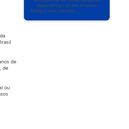
especialistas ao seu alcance.
Marque uma consulta
 da
rasil
anos de
, de
al ou
asos