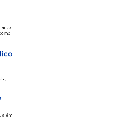
r
lhante
 como
dico
sta,
?
e, além