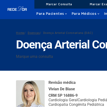
Marcar Consulta
Marcar Ex
Para Pacientes
Para Médicos
I
Home
/
Doenças
/
Doença Arterial Coronariana (DAC)
Doença Arterial Co
Marque uma consulta
Revisão médica
Vivian De Biase
CRM SP 16886-9
Cardiologia Geral
Cardiologia Pediá
Cardiopatia Congênita Pediátrica