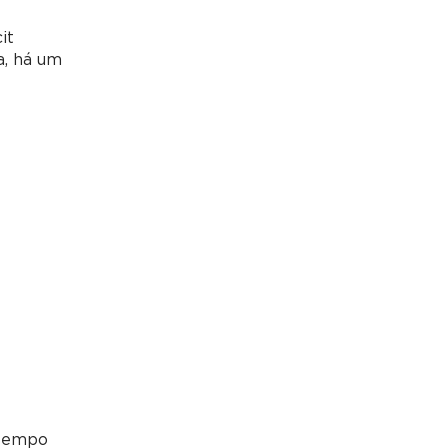
it
a, há um
 tempo