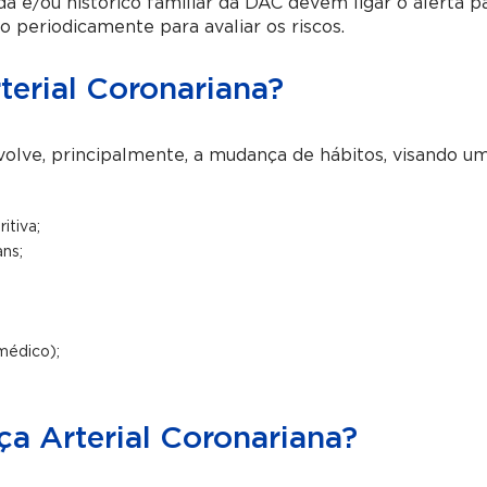
 e/ou histórico familiar da DAC devem ligar o alerta p
 periodicamente para avaliar os riscos.
erial Coronariana?
olve, principalmente, a mudança de hábitos, visando um
itiva;
ans;
 médico);
a Arterial Coronariana?