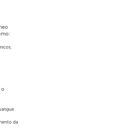
íneo
omo:
micos;
 o
 sangue
imento da