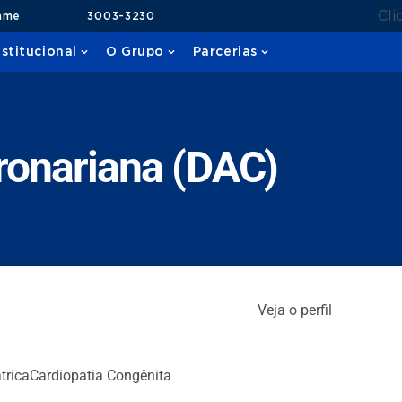
Cli
ame
3003-3230
nstitucional
O Grupo
Parcerias
ronariana (DAC)
Veja o perfil
trica
Cardiopatia Congênita