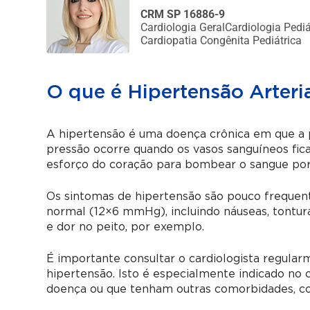
CRM SP 16886-9
Cardiologia Geral
Cardiologia Pediá
Cardiopatia Congênita Pediátrica
O que é Hipertensão Arteri
A hipertensão é uma doença crônica em que a 
pressão ocorre quando os vasos sanguíneos fic
esforço do coração para bombear o sangue por
Os sintomas de hipertensão são pouco frequent
normal (12×6 mmHg), incluindo náuseas, tontura
e dor no peito, por exemplo.
É importante consultar o cardiologista regul
hipertensão. Isto é especialmente indicado no 
doença ou que tenham outras comorbidades, c