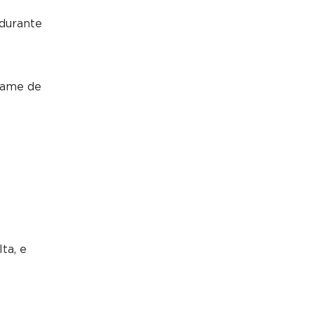
 durante
exame de
ta, e