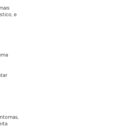
mais
tico, e
 uma
ntar
intomas,
eita