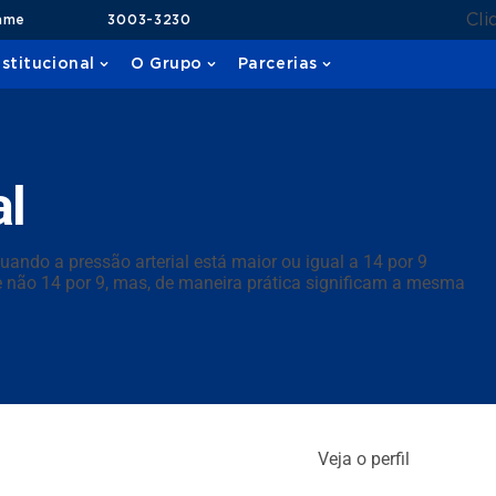
Cli
ame
3003-3230
nstitucional
O Grupo
Parcerias
al
ando a pressão arterial está maior ou igual a 14 por 9
e não 14 por 9, mas, de maneira prática significam a mesma
Veja o perfil