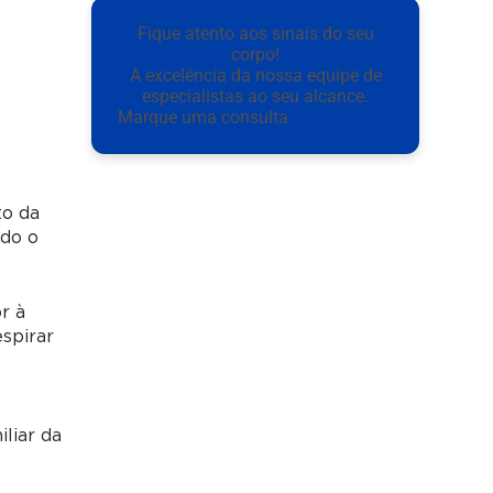
Fique atento aos sinais do seu
corpo!
A excelência da nossa equipe de
especialistas ao seu alcance.
Marque uma consulta
to da
ndo o
r à
espirar
liar da