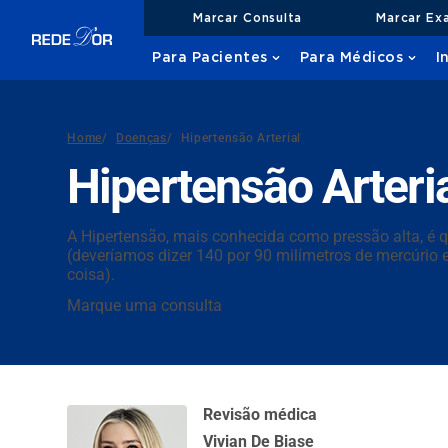
Marcar Consulta
Marcar Ex
Para Pacientes
Para Médicos
I
Home
/
Doenças
/
Hipertensão Arterial
Hipertensão Arteri
A Hipertensão, mais conhecida como pressão alta, é qu
(deveríamos dizer 140 por 90 milímetros de mercúrio 
coisa).
Marque uma consulta
Revisão médica
Vivian De Biase