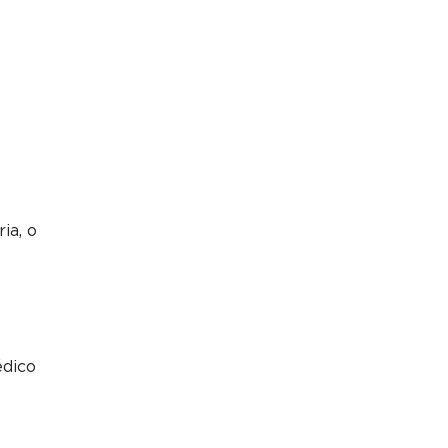
ia, o
édico