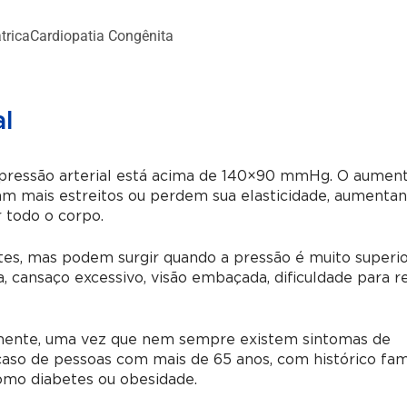
trica
Cardiopatia Congênita
al
pressão arterial está acima de 140×90 mmHg. O aumen
am mais estreitos ou perdem sua elasticidade, aumenta
 todo o corpo.
es, mas podem surgir quando a pressão é muito superio
, cansaço excessivo, visão embaçada, dificuldade para r
armente, uma vez que nem sempre existem sintomas de
caso de pessoas com mais de 65 anos, com histórico fami
omo diabetes ou obesidade.