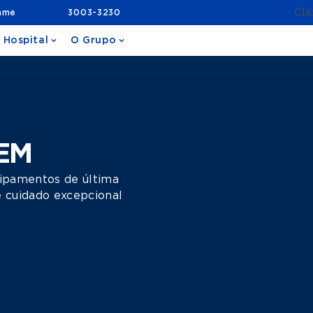
Cli
ame
3003-3230
 Hospital
O Grupo
EM
uipamentos de última
e cuidado excepcional