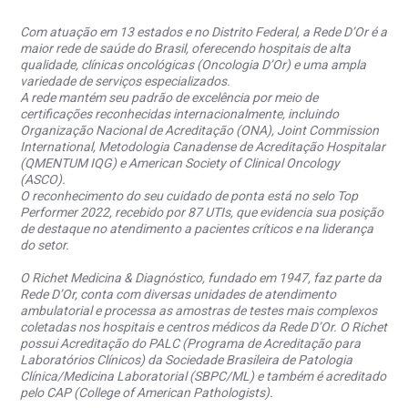
Com atuação em 13 estados e no Distrito Federal, a Rede D’Or é a
maior rede de saúde do Brasil, oferecendo hospitais de alta
qualidade, clínicas oncológicas (Oncologia D’Or) e uma ampla
variedade de serviços especializados.
A rede mantém seu padrão de excelência por meio de
certificações reconhecidas internacionalmente, incluindo
Organização Nacional de Acreditação (ONA), Joint Commission
International, Metodologia Canadense de Acreditação Hospitalar
(QMENTUM IQG) e American Society of Clinical Oncology
(ASCO).
O reconhecimento do seu cuidado de ponta está no selo Top
Performer 2022, recebido por 87 UTIs, que evidencia sua posição
de destaque no atendimento a pacientes críticos e na liderança
do setor.
O Richet Medicina & Diagnóstico, fundado em 1947, faz parte da
Rede D’Or, conta com diversas unidades de atendimento
ambulatorial e processa as amostras de testes mais complexos
coletadas nos hospitais e centros médicos da Rede D’Or. O Richet
possui Acreditação do PALC (Programa de Acreditação para
Laboratórios Clínicos) da Sociedade Brasileira de Patologia
Clínica/Medicina Laboratorial (SBPC/ML) e também é acreditado
pelo CAP (College of American Pathologists).