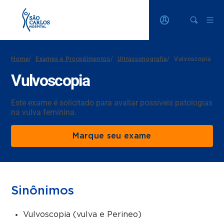
Home
/
Exames e Procedimentos
/
Ultrassonografia
/
Vulvoscopia
Vulvoscopia
Este exame é solicitado para avaliar possíveis patologias
na vulva feminina.
Marque seu exame
Sinônimos
Vulvoscopia (vulva e Perineo)