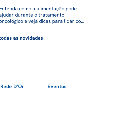
Entenda como a alimentação pode
ajudar durante o tratamento
oncológico e veja dicas para lidar com
sintomas como enjoo e falta de
apetite.
todas as novidades
 Rede D'Or
Eventos