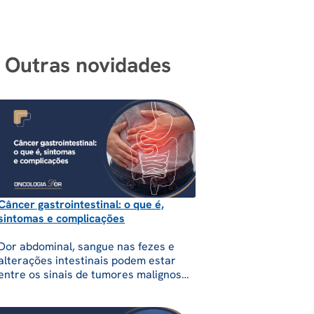
Outras novidades
Câncer gastrointestinal: o que é,
sintomas e complicações
Dor abdominal, sangue nas fezes e
alterações intestinais podem estar
entre os sinais de tumores malignos
que se desenvolvem no trato
gastrointestinal ou em órgãos do