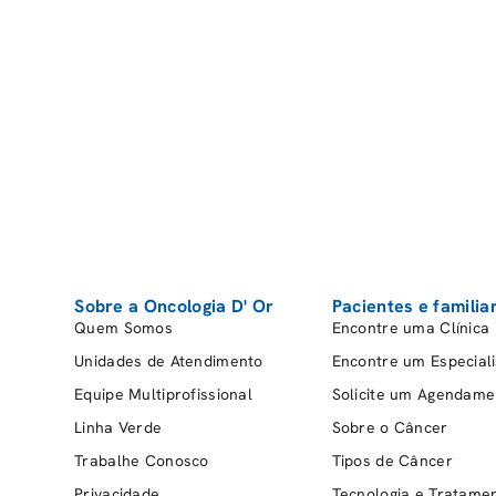
A maioria das instituições solicit
comprimento. Algumas organizaçõ
técnica utilizada na produção das
melhor aproveitamento dos fios.
2. Certifique-se de que o
Sobre a Oncologia D' Or
Pacientes e familia
O cabelo deve estar limpo e comp
Quem Somos
Encontre uma Clínica
cabelos com química, como tintura
costumam ser aceitos, desde que o
Unidades de Atendimento
Encontre um Especiali
muito danificados, quebradiços o
Equipe Multiprofissional
Solicite um Agendame
aproveitados.
Linha Verde
Sobre o Câncer
Trabalhe Conosco
Tipos de Câncer
3. Evite o uso excessivo d
Privacidade
Tecnologia e Tratame