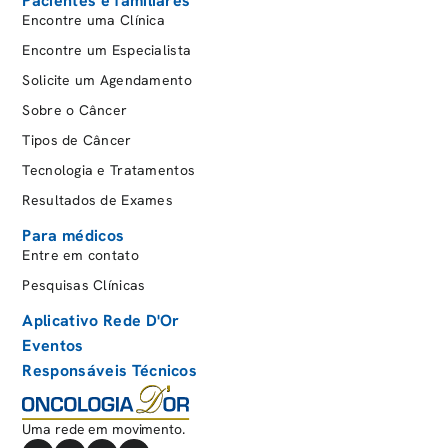
Pacientes e familiares
contribui para a manutenção do equilíbrio do
Encontre uma Clínica
organismo, auxilia na defesa contra agentes
Encontre um Especialista
nocivos e regula processos inflamatórios. No
Solicite um Agendamento
entanto, quando ocorre um desequilíbrio,
Sobre o Câncer
conhecido como disbiose intestinal, esse cenário
pode favorecer o desenvolvimento e a
Tipos de Câncer
progressão de diversas doenças, incluindo o
Tecnologia e Tratamentos
câncer.
Resultados de Exames
Para médicos
Entre em contato
Determinados microrganismos podem estimular
inflamação crônica, produzir metabólitos
Pesquisas Clínicas
potencialmente tóxicos e comprometer a
Aplicativo Rede D'Or
integridade da mucosa intestinal. Esses fatores
Eventos
podem favorecer alterações celulares que, ao
Responsáveis Técnicos
longo do tempo, aumentam o risco de
desenvolvimento de tumores, especialmente no
Uma rede em movimento.
trato gastrointestinal, como o câncer colorretal.