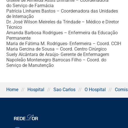
Giselle de Almeida Assis Brilhante – Coordenadora
do Serviço de Farmácia
Patrícia Linhares Bastos – Coordenadora das Unidades
Comissão de Segurança do Paciente
de Internação
Dr. José Wilson Meireles da Trindade – Médico e Diretor
Comissão de Gestão da Qualidade
Técnico
Amanda Barbosa Rodrigues – Enfermeira da Educação
Comissão de Hemoterapia
Permanente
Maria de Fátima M. Rodrigues- Enfermeira – Coord. CCIH
Comissão de Padronização de Materiais
Maria Gercina de Sousa – Coord. Centro Cirúrgico
Hospitalares
Suely Alcântara de Araújo- Gerente de Enfermagem
Napoleão Montenegro Barrocas Filho – Coord. do
Comissão de Suporte Nutricional Enteral e
Serviço de Manutenção
Parenteral
Comissão de Prontuários
Home
//
Hospital
//
Sao Carlos
//
O Hospital
//
Comis