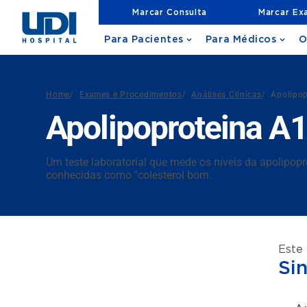
Marcar Consulta
Marcar Ex
Para Pacientes
Para Médicos
O
Home
/
Exames e Procedimentos
/
Análises Clínicas
/
Apolipop
Apolipoproteina A
Um teste laboratorial que mede os níveis da apolipo
conhecidas como "colesterol bom.
Este
Si