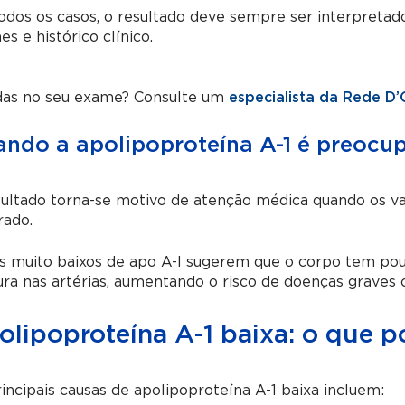
dos os casos, o resultado deve sempre ser interpretad
s e histórico clínico.
das no seu exame? Consulte um
especialista da Rede D’
ndo a apolipoproteína A-1 é preocu
ultado torna-se motivo de atenção médica quando os val
rado.
is muito baixos de apo A-I sugerem que o corpo tem po
ra nas artérias, aumentando o risco de doenças graves 
olipoproteína A-1 baixa: o que p
incipais causas de apolipoproteína A-1 baixa incluem: