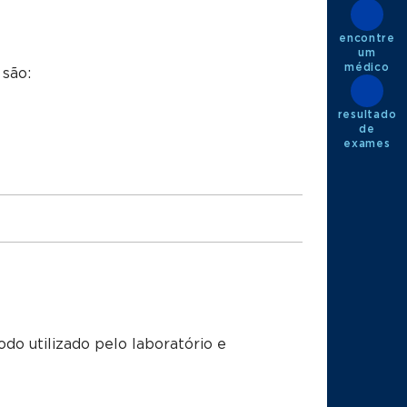
encontre
um
médico
 são:
resultado
de
exames
o utilizado pelo laboratório e