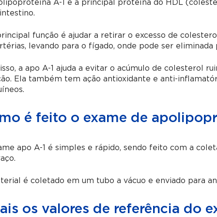
lipoproteína A-1 é a principal proteína do HDL (colest
intestino.
rincipal função é ajudar a retirar o excesso de colestero
rtérias, levando para o fígado, onde pode ser eliminada
sso, a apo A-1 ajuda a evitar o acúmulo de colesterol ru
ão. Ela também tem ação antioxidante e anti-inflamatór
íneos.
mo é feito o exame de apolipopr
me apo A-1 é simples e rápido, sendo feito com a cole
aço.
erial é coletado em um tubo a vácuo e enviado para aná
ais os valores de referência do 