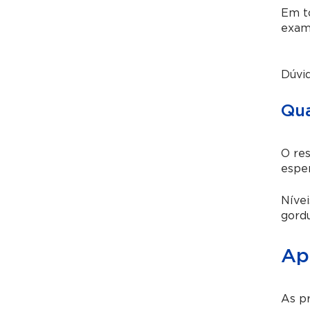
Em to
exame
Dúvi
Qua
O res
espe
Níve
gordu
Ap
As pr