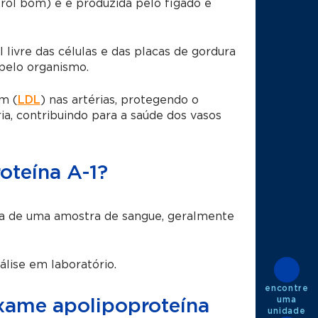
erol bom) e é produzida pelo fígado e
l livre das células e das placas de gordura
 pelo organismo.
im (
LDL
) nas artérias, protegendo o
ia, contribuindo para a saúde dos vasos
oteína A-1?
ta de uma amostra de sangue, geralmente
lise em laboratório.
encontre
uma
exame apolipoproteína
unidade