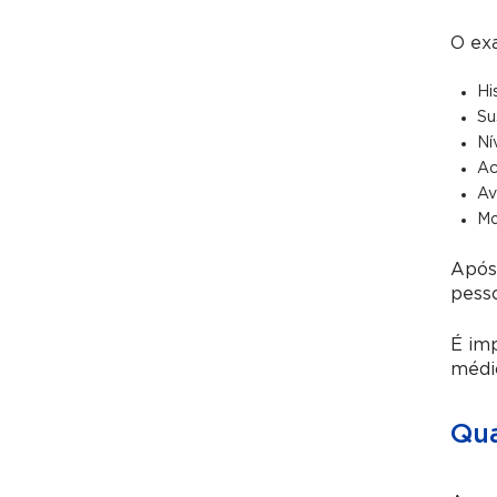
O exa
Hi
Su
Ní
Ac
Av
Mo
Após 
pesso
É imp
médic
Qua