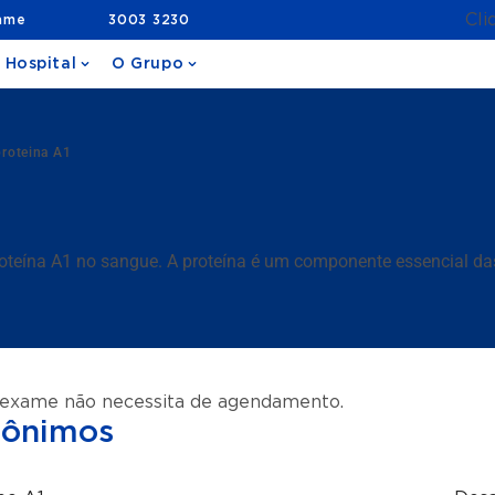
Cli
ame
3003 3230
 Hospital
O Grupo
roteina A1
1
proteína A1 no sangue. A proteína é um componente essencial da
 exame não necessita de agendamento.
nônimos