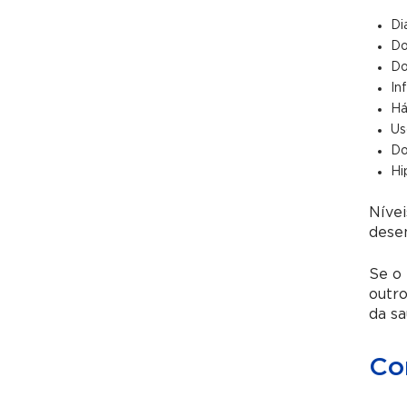
Di
Do
Do
In
Há
Us
Do
Hi
Nívei
dese
Se o 
outro
da s
Co