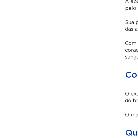
A apo
pelo 
Sua p
das a
Com i
coraç
sangu
Co
O exa
do br
O mat
Qu