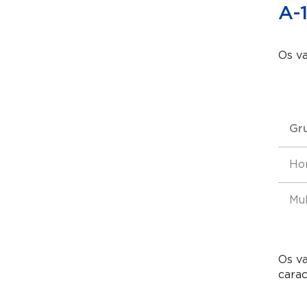
A-
Os va
Gr
Ho
Mu
Os va
carac