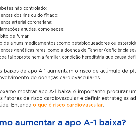
abetes não controlado;
enças dos rins ou do fígado;
ença arterial coronariana;
flamações agudas, como sepse;
bito de fumar;
o de alguns medicamentos (como betabloqueadores ou esteroide
enças genéticas raras, como a doença de Tangier (deficiência se
poalfalipoproteinemia familiar, condição hereditária que causa defi
s baixos de apo A-1 aumentam o risco de acúmulo de pl
nvolvimento de doenças cardiovasculares.
exame mostrar apo A-1 baixa, é importante procurar um 
s fatores de risco cardiovascular e definir estratégia
aúde. Entenda
o que é risco cardiovascular
.
mo aumentar a apo A-1 baixa?