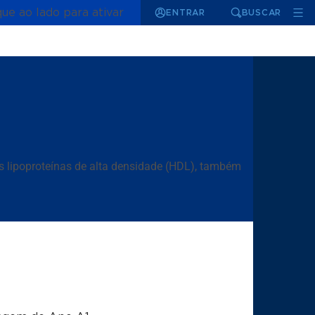
que ao lado para ativar
ENTRAR
BUSCAR
s lipoproteínas de alta densidade (HDL), também