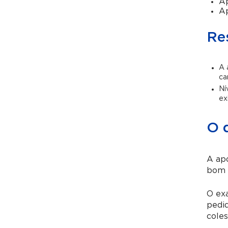
A
Ap
Re
A 
ca
Ní
ex
O 
A apo
bom (
O exa
pedi
cole