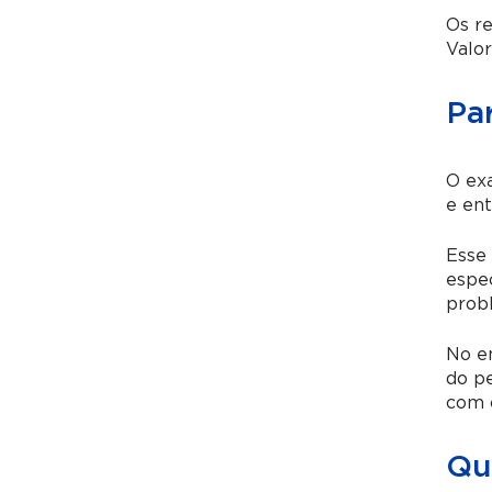
Os re
Valo
Pa
O exa
e ent
Esse
espec
prob
No en
do pe
com o
Qu