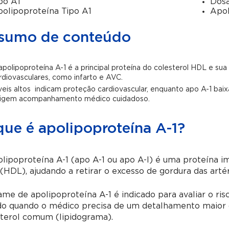
po A1
Dos
olipoproteína Tipo A1
Apol
sumo de conteúdo
apolipoproteína A-1 é a principal proteína do colesterol HDL e su
rdiovasculares, como infarto e AVC.
veis altos indicam proteção cardiovascular, enquanto apo A-1 baix
igem acompanhamento médico cuidadoso.
que é apolipoproteína A-1?
lipoproteína A-1 (apo A-1 ou apo A-I) é uma proteína i
HDL), ajudando a retirar o excesso de gordura das artér
me de apolipoproteína A-1 é indicado para avaliar o ris
do quando o médico precisa de um detalhamento maior d
sterol comum (lipidograma).